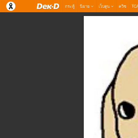
กระทู้
นิยาย
เว็บตูน
ควิซ
TC