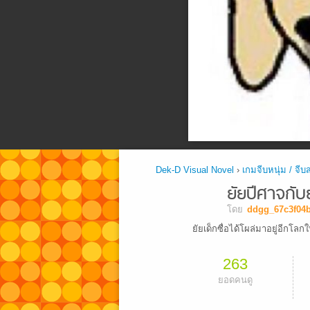
Dek-D Visual Novel
›
เกมจีบหนุ่ม / จีบ
ยัยปีศาจกับย
โดย
ddgg_67c3f04
ยัยเด็กซื่อได้โผล่มาอยู่อีกโลก
263
ยอดคนดู