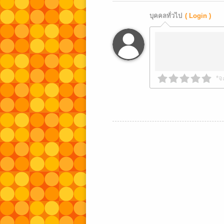
บุคคลทั่วไป
( Login )
*จ