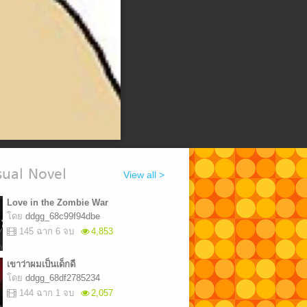
ual Novel
View all >
Love in the Zombie War
โดย
ddgg_68c99f94dbe
145 ฉาก 6 จบ
4,853
เขาว่าผมเป็นเด็กดี
โดย
ddgg_68df2785234
144 ฉาก 1 จบ
2,057