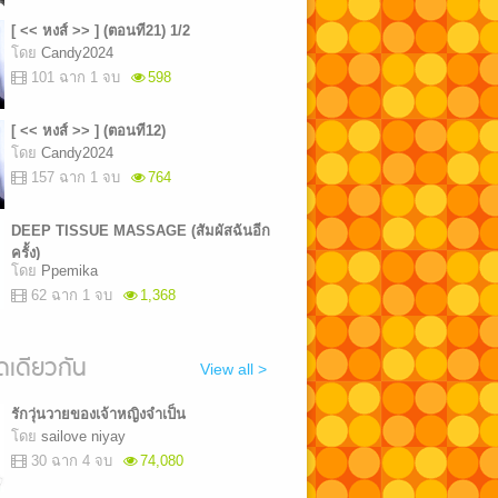
[ << หงส์ >> ] (ตอนที21) 1/2
โดย
Candy2024
101 ฉาก 1 จบ
598
[ << หงส์ >> ] (ตอนที12)
โดย
Candy2024
157 ฉาก 1 จบ
764
DEEP TISSUE MASSAGE ​(สัมผัสฉันอีก
ครั้ง)
โดย
Ppemika​
62 ฉาก 1 จบ
1,368
เดียวกัน
View all >
รักวุ่นวายของเจ้าหญิงจำเป็น
โดย
sailove niyay
30 ฉาก 4 จบ
74,080