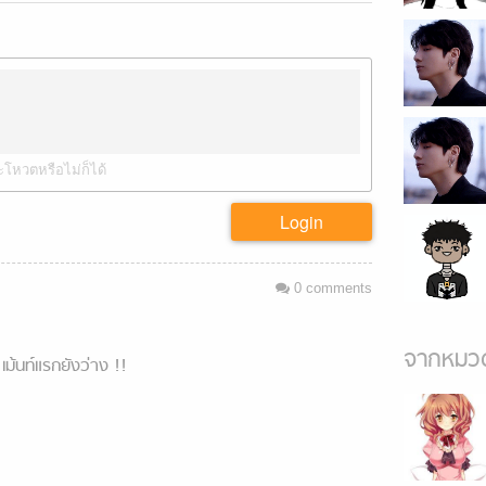
ะโหวตหรือไม่ก็ได้
Login
0
comments
จากหมวด
เม้นท์แรกยังว่าง !!