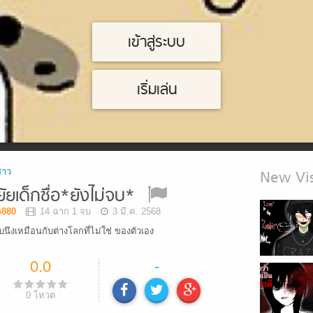
เข้าสู่ระบบ
เริ่มเล่น
สาว
New Vis
ัยเด็กซื่อ*ยังไม่จบ*
b880
14 ฉาก 1 จบ
3 มี.ค. 2568
ใบนึงเหมือนกับต่างโลกที่ไม่ใช่ ของตัวเอง
0.0
-
0
โหวต