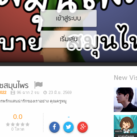
เข้าสู่ระบบ
เริ่มเล่น
New Vis
ืชสมุนไพร
022
96 ฉาก 2 จบ
23 มิ.ย. 2569
เคารพรักแสนน่ารักของเราอย่าง คุณครูหมู
0.0
-
0
โหวต