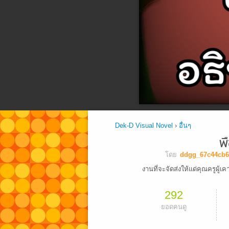
Dek-D Visual Novel
›
อื่นๆ
พ
โดย
ddgg_67c44cb6
งานที่จะจัดส่งให้แด่คุณครูผู้
292
ยอดคนดู