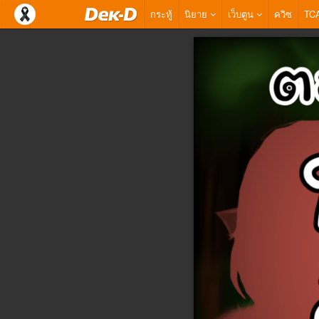
กระทู้
นิยาย
เว็บตูน
ควิซ
TC