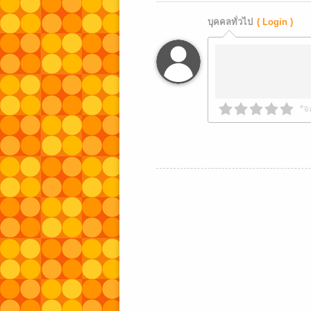
บุคคลทั่วไป
( Login )
*จ