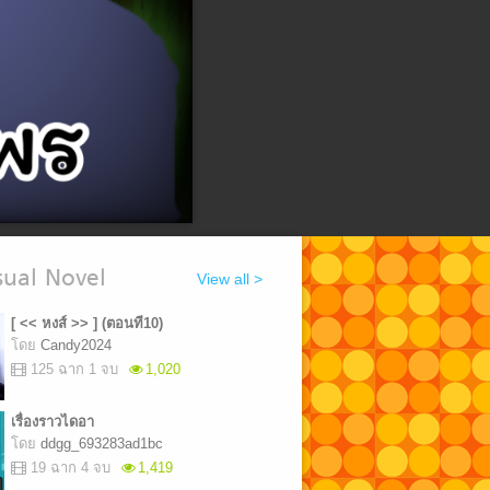
ual Novel
View all >
[ << หงส์ >> ] (ตอนที10)
โดย
Candy2024
125 ฉาก 1 จบ
1,020
เรื่องราวไดอา
โดย
ddgg_693283ad1bc
19 ฉาก 4 จบ
1,419