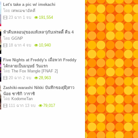
Let's take a pic w/ imekachi
โดย
เทพเมฆาอัคคี
23 ฉาก 1 จบ
191,554
ห้าคืนหลอน(ของแท้เหลา)กับเฟรดดี้ คืน 4
โดย
GGNP
18 ฉาก 4 จบ
10,940
Five Nights at Freddy's เมื่อพวก Freddy
ได้กลายเป็นมนุษย์ วันแรก
โดย
The Fox Mangle [FNAF 2]
20 ฉาก 2 จบ
28,963
Zashiki-warashi Nikki บันทึกของ(ผี)สาว
น้อย ซาชิกิ วาราชิ
โดย
KodomeTan
111 ฉาก 13 จบ
79,017