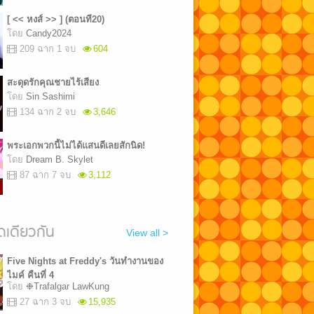
[ << หงส์ >> ] (ตอนที20)
โดย
Candy2024
209 ฉาก 1 จบ
604
สะดุดรักคุณชายไร้เสียง
โดย
Sin Sashimi
134 ฉาก 2 จบ
3,646
พระเอกพวกนี้ไม่ได้แสนดีเลยสักนิด!
โดย
Dream B. Skylet
87 ฉาก 7 จบ
3,112
เดียวกัน
View all >
Five Nights at Freddy's วันทำงานของ
ไมค์ คืนที่ 4
โดย
❉Trafalgar LawKung
27 ฉาก 3 จบ
15,935