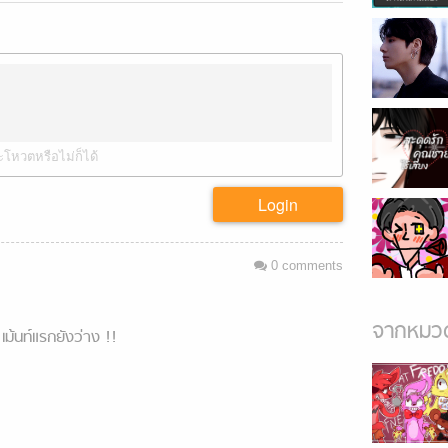
ะโหวตหรือไม่ก็ได้
Login
0
comments
จากหมวด
เม้นท์แรกยังว่าง !!