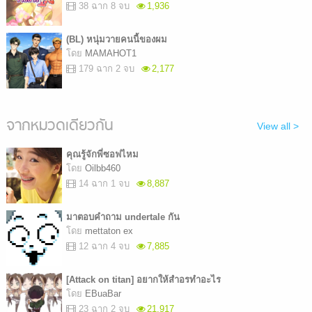
38 ฉาก 8 จบ
1,936
(BL) หนุ่มวายคนนี้ของผม
โดย
MAMAHOT1
179 ฉาก 2 จบ
2,177
จากหมวดเดียวกัน
View all >
คุณรู้จักพี่ซอฟไหม
โดย
Oilbb460
14 ฉาก 1 จบ
8,887
มาตอบคำถาม undertale กัน
โดย
mettaton ex
12 ฉาก 4 จบ
7,885
[Attack on titan] อยากให้สำอรทำอะไร
โดย
EBuaBar
23 ฉาก 2 จบ
21,917