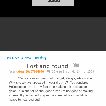
เริ่มเล่น
Dek-D Visual Novel
›
เกมอื่นๆ
Lost and found
โดย
ddgg_68c57964646
25 ฉาก 1 จบ
13 ก.ย. 2568
“You’ve always dreamt of that girl, always, who is she?
Why she always appeared in your dreams?” You pondered
Halloooooooo this is my first time making this interactive
game! It might not be that good since i’m not good at making
stories. If you wanted to give me some advice i would be
happy to hear you out!