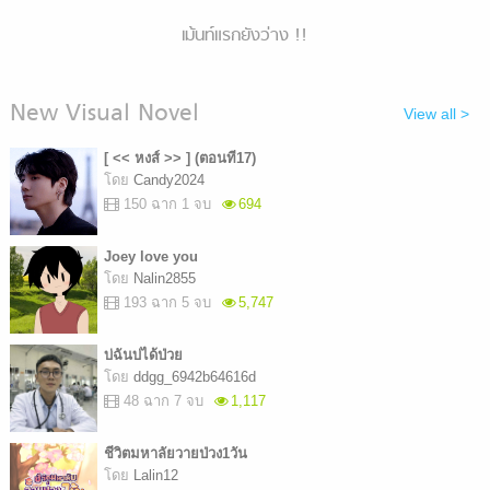
เม้นท์แรกยังว่าง !!
New Visual Novel
View all >
[ << หงส์ >> ] (ตอนที17)
โดย
Candy2024
150 ฉาก 1 จบ
694
Joey love you
โดย
Nalin2855
193 ฉาก 5 จบ
5,747
บ่ฉันบ่ได้ป่วย
โดย
ddgg_6942b64616d
48 ฉาก 7 จบ
1,117
ชีวิตมหาลัยวายป่วง1วัน
โดย
Lalin12