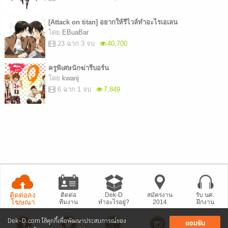
[Attack on titan] อยากให้รีไวล์ทำอะไรเอเลน
โดย
EBuaBar
23 ฉาก 3 จบ
40,700
ครูพิเศษนักฆ่ารีบอร์น
โดย
kwanj
6 ฉาก 1 จบ
7,849
ติดต่อลง
ติดต่อ
Dek-D
สมัครงาน
รับ นศ.
โฆษณา
ทีมงาน
ทำอะไรอยู่?
2014
ฝึกงาน
Dek-D.com ใช้คุกกี้เพื่อพัฒนาประสบการณ์ของ
ยอมรับ