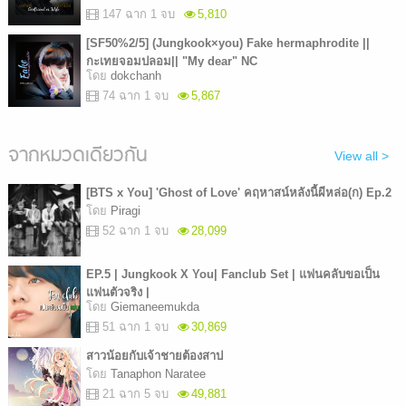
147 ฉาก 1 จบ
5,810
[SF50%2/5] (Jungkook×you) Fake hermaphrodite ||
กะเทยจอมปลอม|| "My dear" NC
โดย
dokchanh
74 ฉาก 1 จบ
5,867
จากหมวดเดียวกัน
View all >
[BTS x You] 'Ghost of Love' คฤหาสน์หลังนี้ผีหล่อ(ก) Ep.2
โดย
Piragi
52 ฉาก 1 จบ
28,099
EP.5 | Jungkook X You| Fanclub Set | แฟนคลับขอเป็น
แฟนตัวจริง |
โดย
Giemaneemukda
51 ฉาก 1 จบ
30,869
สาวน้อยกับเจ้าชายต้องสาป
โดย
Tanaphon Naratee
21 ฉาก 5 จบ
49,881