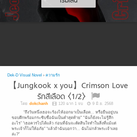
เริ่มเล่น
Dek-D Visual Novel
›
ความรัก
【Jungkook x you】Crimson Love
รักสีเลือด ⧼1/2⧽
โดย
dokchanh
120 ฉาก 1 จบ
9 มิ.ย. 2568
“ถึงวันหนึ่งเธอจะร้องไห้ออกมาเป็นเลือด... หรือยืนอยู่บน
ขอบตึกพร้อมกระซิบชื่อฉันเป็นคำสุดท้าย" "ฉันก็ยังจะไม่รู้สึก
อะไร” “เธอควรไปได้แล้ว ก่อนที่ฉันจะตัดสินใจทำในสิ่งที่แม้แต่
พระเจ้าก็ไม่ให้อภัย” “แล้วถ้าฉันบอกว่า... ฉันไม่กลัวพระเจ้าเลย
ล่ะ?”