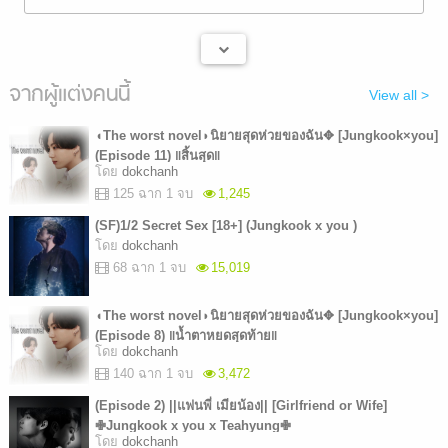
จากผู้แต่งคนนี้
View all >
◖The worst novel◗นิยายสุดห่วยของฉัน✥ [Jungkook×you]
(Episode 11) ‖สิ้นสุด‖
โดย
dokchanh
125 ฉาก 1 จบ
1,245
(SF)1/2 Secret Sex [18+] (Jungkook x you )
โดย
dokchanh
68 ฉาก 1 จบ
15,019
◖The worst novel◗นิยายสุดห่วยของฉัน✥ [Jungkook×you]
(Episode 8) ‖น้ำตาหยดสุดท้าย‖
โดย
dokchanh
140 ฉาก 1 จบ
3,472
(Episode 2) ||แฟนพี่ เมียน้อง|| [Girlfriend or Wife]
✙Jungkook x you x Teahyung✙
โดย
dokchanh