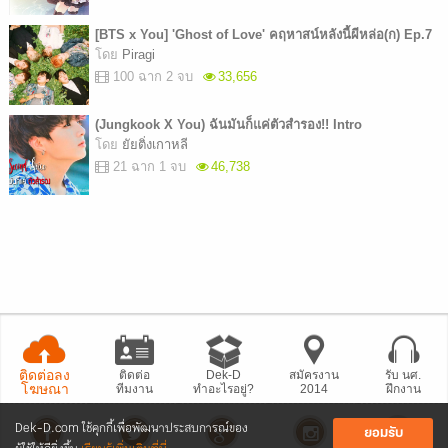
[BTS x You] 'Ghost of Love' คฤหาสน์หลังนี้ผีหล่อ(ก) Ep.7
โดย
Piragi
100 ฉาก 2 จบ
33,656
(Jungkook X You) ฉันมันก็แค่ตัวสำรอง!! Intro
โดย
ยัยติ่งเกาหลี
21 ฉาก 1 จบ
46,738
ติดต่อลง
ติดต่อ
Dek-D
สมัครงาน
รับ นศ.
โฆษณา
ทีมงาน
ทำอะไรอยู่?
2014
ฝึกงาน
Dek-D.com ใช้คุกกี้เพื่อพัฒนาประสบการณ์ของ
ยอมรับ