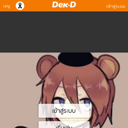
เมนู
เข้าสู่ระบบ
เข้าสู่ระบบ