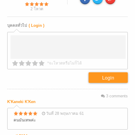
2
โหวต
บุคคลทั่วไป
( Login )
*จะโหวตหรือไม่ก็ได้
Login
3
comments
K'Kaneki K'Ken
วันที่ 28 พฤษภาคม 61
คนมันเทพค่ะ