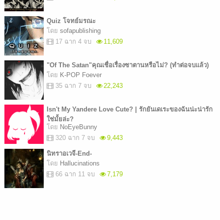
Quiz โจทย์มรณะ
โดย
sofapublishing
17 ฉาก 4 จบ
11,609
"Of The Satan"คุณเชื่อเรื่องซาตานหรือไม่? (ทำต่อจบแล้ว)
โดย
K-POP Foever
35 ฉาก 7 จบ
22,243
Isn't My Yandere Love Cute? | รักยันเดเระของฉันน่ะน่ารัก
ใช่มั้ยล่ะ?
โดย
NoEyeBunny
320 ฉาก 7 จบ
9,443
นิทราอเวจี-End-
โดย
Hallucinations
66 ฉาก 11 จบ
7,179