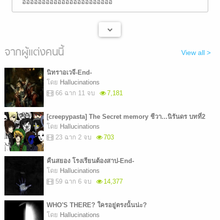
อออออออออออออออออออออออ
จากผู้แต่งคนนี้
View all >
นิทราอเวจี-End-
โดย
Hallucinations
66 ฉาก 11 จบ
7,181
[creepypasta] The Secret memory ชีวา...นิรันดร บทที่2
โดย
Hallucinations
23 ฉาก 2 จบ
703
คืนสยอง โรงเรียนต้องสาป-End-
โดย
Hallucinations
59 ฉาก 6 จบ
14,377
WHO'S THERE? ใครอยู่ตรงนั้นน่ะ?
โดย
Hallucinations