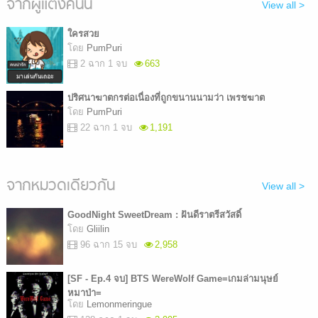
จากผู้แต่งคนนี้
View all >
ใครสวย
โดย
PumPuri
2 ฉาก 1 จบ
663
ปริศนาฆาตกรต่อเนื่องที่ถูกขนานนามว่า เพรชฆาต
โดย
PumPuri
22 ฉาก 1 จบ
1,191
จากหมวดเดียวกัน
View all >
GoodNight SweetDream : ฝันดีราตรีสวัสดิ์
โดย
Gliilin
96 ฉาก 15 จบ
2,958
[SF - Ep.4 จบ] BTS WereWolf Game=เกมล่ามนุษย์
หมาป่า=
โดย
Lemonmeringue