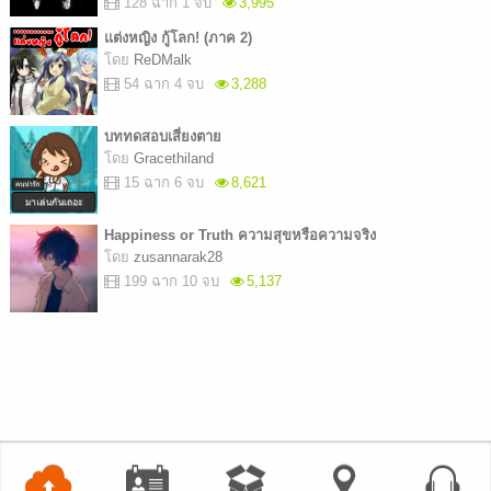
128 ฉาก 1 จบ
3,995
แต่งหญิง กู้โลก! (ภาค 2)
โดย
ReDMalk
54 ฉาก 4 จบ
3,288
บททดสอบเสี่ยงตาย
โดย
Gracethiland
15 ฉาก 6 จบ
8,621
Happiness or Truth ความสุขหรือความจริง
โดย
zusannarak28
199 ฉาก 10 จบ
5,137