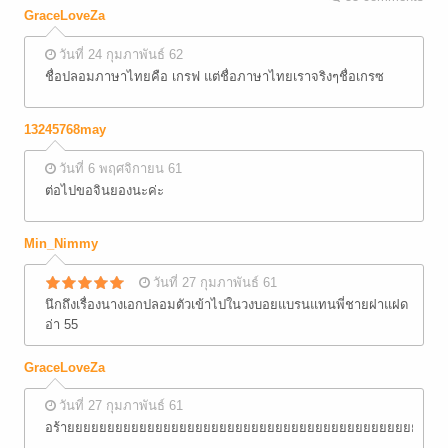
GraceLoveZa
วันที่ 24 กุมภาพันธ์ 62
ชื่อปลอมภาษาไทยคือ เกรฟ แต่ชื่อภาษาไทยเราจริงๆชื่อเกรซ
13245768may
วันที่ 6 พฤศจิกายน 61
ต่อไปขอจินยองนะค่ะ
Min_Nimmy
วันที่ 27 กุมภาพันธ์ 61
นึกถึงเรื่องนางเอกปลอมตัวเข้าไปในวงบอยแบรนแทนพี่ชายฝาแฝด
อ่า 55
GraceLoveZa
วันที่ 27 กุมภาพันธ์ 61
อร้ายยยยยยยยยยยยยยยยยยยยยยยยยยยยยยยยยยยยยยยยยยยยยย