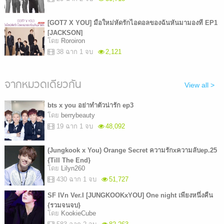
[GOT7 X YOU] มือใหม่หัดรักไอดอลของฉันหันมามองที EP1
[JACKSON]
โดย
Roroiron
38 ฉาก 1 จบ
2,121
จากหมวดเดียวกัน
View all >
bts x you อย่าทำตัวน่ารัก ep3
โดย
berrybeauty
19 ฉาก 1 จบ
48,092
(Jungkook x You) Orange Secret ความรักxความลับep.25
{Till The End}
โดย
Lilyn260
430 ฉาก 1 จบ
51,727
SF IVn Ver.I [JUNGKOOKxYOU] One night เพียงหนึ่งคืน
{รวมจนจบ}
โดย
KookieCube