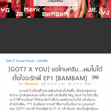
เริ่มเล่น
Dek-D Visual Novel
›
แฟนฟิค
[GOT7 X YOU] ขอโทษครับ...ผมไม่ได้
ตั้งใจจะรักพี่ EP1 [BAMBAM]
โดย
Roroiron
32 ฉาก 1 จบ
12 ก.ย. 2558
เอาแล้วไงเรื่องที่ไม่คาดฝันกับฉันก็เกิดขึ้น เมื่อฉันซุ่มซ่าม
ทำกระเป๋าตังค์หล่นหายที่เกาหลี แล้วสิ่งที่สำคัญ ฉันจำไม่ได้ว่าลืม
เอาไว้ที่ไหนนั้นทำให้ฉันกลับไปที่ประเทศตัวเองไม่ได้ แล้วฉันจะ
ทำยังไงดีล่ะ T^T ฉันต้องหางานทำซึ่งงานนั้นเป็นงาน เมเนเจอร์
ของ GOT7 และเค้ารับแต่ผู้ชาย !!! -0- แล้วฉันล่ะ ฉันเป็นผู้หญิงนะ