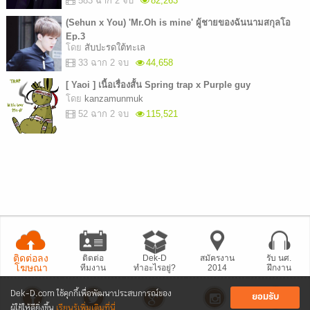
583 ฉาก 2 จบ
82,263
(Sehun x You) 'Mr.Oh is mine' ผู้ชายของฉันนามสกุลโอ
Ep.3
โดย
สับปะรดใต้ทะเล
33 ฉาก 2 จบ
44,658
[ Yaoi ] เนื้อเรื่องสั้น Spring trap x Purple guy
โดย
kanzamunmuk
52 ฉาก 2 จบ
115,521
ติดต่อลง
ติดต่อ
Dek-D
สมัครงาน
รับ นศ.
โฆษณา
ทีมงาน
ทำอะไรอยู่?
2014
ฝึกงาน
Dek-D.com ใช้คุกกี้เพื่อพัฒนาประสบการณ์ของ
ยอมรับ
ผู้ใช้ให้ดียิ่งขึ้น
เรียนรู้เพิ่มเติมที่นี่