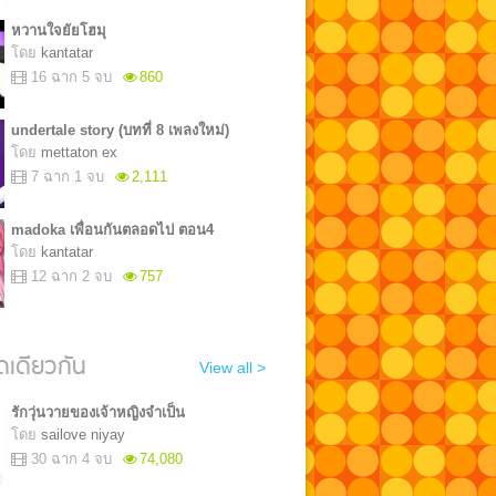
หวานใจยัยโฮมุ
โดย
kantatar
16 ฉาก 5 จบ
860
undertale story (บทที่ 8 เพลงใหม่)
โดย
mettaton ex
7 ฉาก 1 จบ
2,111
madoka เพื่อนกันตลอดไป ตอน4
โดย
kantatar
12 ฉาก 2 จบ
757
เดียวกัน
View all >
รักวุ่นวายของเจ้าหญิงจำเป็น
โดย
sailove niyay
30 ฉาก 4 จบ
74,080