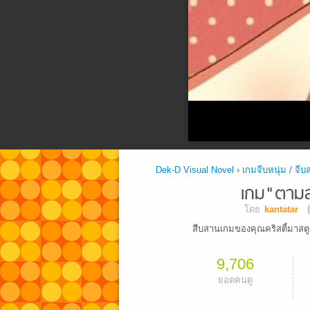
Dek-D Visual Novel
›
เกมจีบหนุ่ม / จีบ
เกม"ตามล
โดย
kantatar
สืบสานเกมของคุณคริสตี้มาสตู
9,706
ยอดคนดู