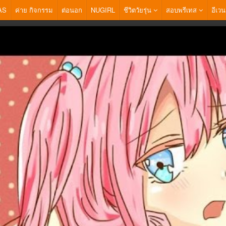
AS
ค่าย กิจกรรม
ต่อนอก
NUGIRL
ชีวิตวัยรุ่น
สอบพรีเทส
อีเวน