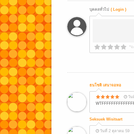
บุคคลทั่วไป
( Login )
*จ
ธนโชติ เสนาจอหอ
วัน
WTFFFFFFFFFFFFF
Seksuek Wisitsart
วันที่ 2 ตุลาคม 59