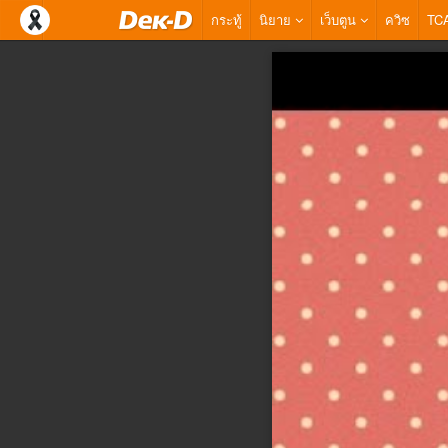
กระทู้
นิยาย
เว็บตูน
ควิซ
TC