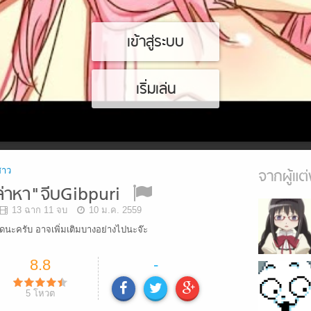
เข้าสู่ระบบ
เริ่มเล่น
สาว
จากผู้แต่
่าหา"จีบGibpuri
13 ฉาก 11 จบ
10 ม.ค. 2559
ดนะครับ อาจเพิ่มเติมบางอย่างไปนะจ๊ะ
8.8
-
5
โหวต