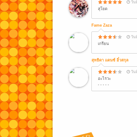
วัน
สุโยด
Fame Zaza
วัน
เกรียน
สุทธิดา แดนซ์ อิ๋วสกุล
วัน
อะไรวะ
- - - - -