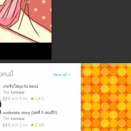
งคนนี้
View all >
เกมจีบโฮมุแว่น ตอน1
โดย
kantatar
6 ฉาก 5 จบ
1,471
undertale story (บทที่ 5 เทมมี่!!)
โดย
kantatar
5 ฉาก 1 จบ
2,193