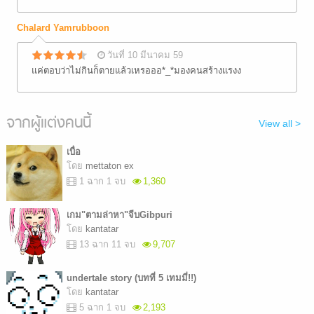
Chalard Yamrubboon
วันที่ 10 มีนาคม 59
แค่ตอบว่าไม่กินก็ตายแล้วเหรอออ*_*มองคนสร้างแรงง
จากผู้แต่งคนนี้
View all >
เบื่อ
โดย
mettaton ex
1 ฉาก 1 จบ
1,360
เกม"ตามล่าหา"จีบGibpuri
โดย
kantatar
13 ฉาก 11 จบ
9,707
undertale story (บทที่ 5 เทมมี่!!)
โดย
kantatar
5 ฉาก 1 จบ
2,193