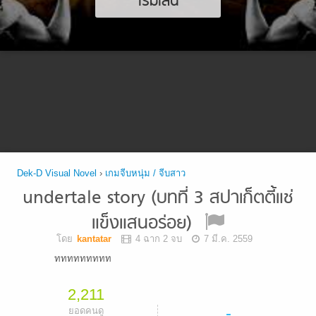
เริ่มเล่น
Dek-D Visual Novel
›
เกมจีบหนุ่ม / จีบสาว
undertale story (บทที่ 3 สปาเก็ตตี้แช่
แข็งแสนอร่อย)
โดย
kantatar
4 ฉาก 2 จบ
7 มี.ค. 2559
ททททททททท
2,211
-
ยอดคนดู