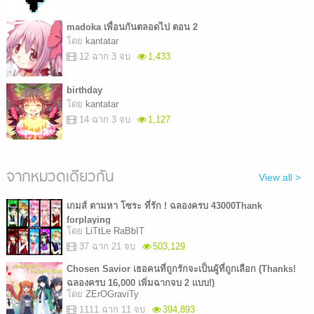
madoka เพื่อนกันตลอดไป ตอน 2
โดย
kantatar
12 ฉาก 3 จบ
1,433
birthday
โดย
kantatar
14 ฉาก 3 จบ
1,127
จากหมวดเดียวกัน
View all >
เกมส์ ตามหา โซระ ที่รัก ! ฉลองครบ 43000Thank
forplaying
โดย
LiTtLe RaBbIT
37 ฉาก 21 จบ
503,129
Chosen Savior เธอคนที่ถูกรักจะเป็นผู้ที่ถูกเลือก (Thanks!
ฉลองครบ 16,000 เพิ่มฉากจบ 2 แบบ!)
โดย
ZErOGraviTy
1111 ฉาก 11 จบ
394,893