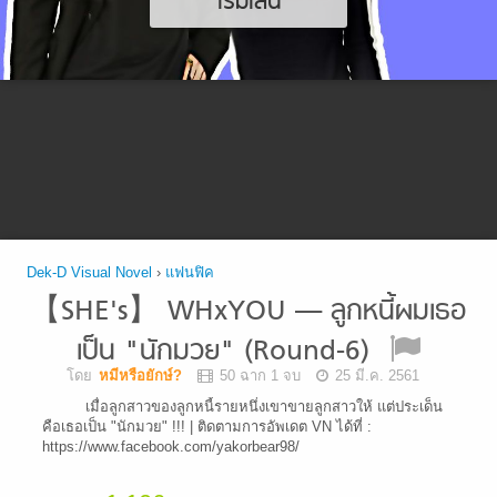
เริ่มเล่น
Dek-D Visual Novel
›
แฟนฟิค
【SHE's】 WHxYOU — ลูกหนี้ผมเธอ
เป็น "นักมวย" (Round-6)
โดย
หมีหรือยักษ์?
50 ฉาก 1 จบ
25 มี.ค. 2561
เมื่อลูกสาวของลูกหนี้รายหนึ่งเขาขายลูกสาวให้ แต่ประเด็น
คือเธอเป็น "นักมวย" !!! | ติดตามการอัพเดต VN ได้ที่ :
https://www.facebook.com/yakorbear98/