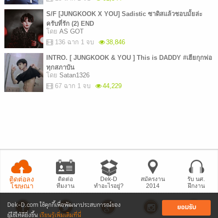
S/F [JUNGKOOK X YOU] Sadistic ซาดิสแล้วชอบมั้ยล่ะ
ครับที่รัก (2) END
โดย
AS GOT
136 ฉาก 1 จบ
38,846
INTRO. [ JUNGKOOK & YOU ] This is DADDY #เฮียกุกพ่อ
ทุกสภาบัน
โดย
Satan1326
67 ฉาก 1 จบ
44,229
ติดต่อลง
ติดต่อ
Dek-D
สมัครงาน
รับ นศ.
โฆษณา
ทีมงาน
ทำอะไรอยู่?
2014
ฝึกงาน
Dek-D.com ใช้คุกกี้เพื่อพัฒนาประสบการณ์ของ
ยอมรับ
ผู้ใช้ให้ดียิ่งขึ้น
เรียนรู้เพิ่มเติมที่นี่