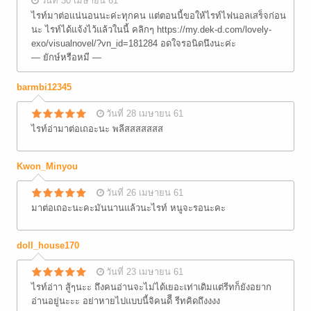
วันที่ 30 เมษายน 61
ไรท์มาต่อแน่นอนนะค่ะทุกคน แต่ตอนนี้ขอให้ไรท์ไฟนอลเสร็จก่อน
นะ ไรท์ได้แจ้งไว้แล้วในนี้ คลิกๆ https://my.dek-d.com/lovely-
exo/visualnovel/?vn_id=181284 อดใจรอนิดนึงนะค่ะ
— ยักษ์หรือหมี —
barmbi12345
วันที่ 28 เมษายน 61
ไรท์อ่ามาต่อเถอะนะ พลีสสสสสสส
Kwon_Minyou
วันที่ 26 เมษายน 61
มาต่อเถอะนะคะมันนานแล้วนะไรท์ หนูจะรอนะคะ
doll_house170
วันที่ 23 เมษายน 61
ไรท์อ่าา สู้ๆนะะ ถึงคนอ่านจะไม่ได้เยอะเท่าเดิมแต่รีทก็ยังอยาก
อ่านอยู่นะะะ อย่าหายไปแบบนี้จิคนดีี รีทคิดถึงงงง