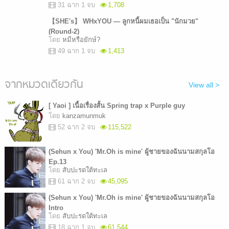
31 ฉาก 1 จบ
1,708
【SHE's】 WHxYOU — ลูกหนี้ผมเธอเป็น "นักมวย"
(Round-2)
โดย
หมีหรือยักษ์?
49 ฉาก 1 จบ
1,413
จากหมวดเดียวกัน
View all >
[ Yaoi ] เนื้อเรื่องสั้น Spring trap x Purple guy
โดย
kanzamunmuk
52 ฉาก 2 จบ
115,522
(Sehun x You) 'Mr.Oh is mine' ผู้ชายของฉันนามสกุลโอ
Ep.13
โดย
สับปะรดใต้ทะเล
61 ฉาก 2 จบ
45,095
(Sehun x You) 'Mr.Oh is mine' ผู้ชายของฉันนามสกุลโอ
Intro
โดย
สับปะรดใต้ทะเล
18 ฉาก 1 จบ
61,544