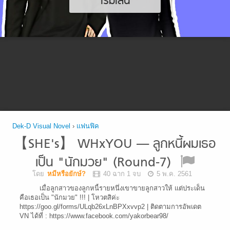
เริ่มเล่น
Dek-D Visual Novel
›
แฟนฟิค
【SHE's】 WHxYOU — ลูกหนี้ผมเธอ
เป็น "นักมวย" (Round-7)
โดย
หมีหรือยักษ์?
40 ฉาก 1 จบ
5 พ.ค. 2561
เมื่อลูกสาวของลูกหนี้รายหนึ่งเขาขายลูกสาวให้ แต่ประเด็น
คือเธอเป็น "นักมวย" !!! | โหวตสิค่ะ
https://goo.gl/forms/ULqb26xLnBPXxvvp2 | ติดตามการอัพเดต
VN ได้ที่ : https://www.facebook.com/yakorbear98/