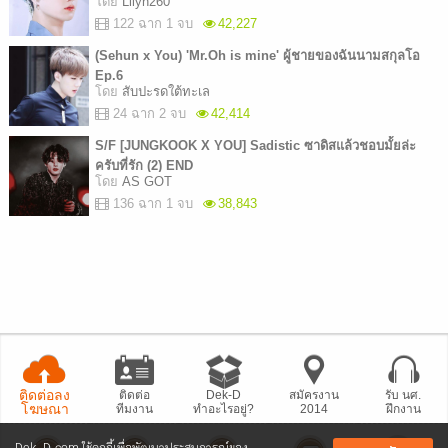
โดย
Lilyn260
122 ฉาก 1 จบ
42,227
(Sehun x You) 'Mr.Oh is mine' ผู้ชายของฉันนามสกุลโอ
Ep.6
โดย
สับปะรดใต้ทะเล
24 ฉาก 2 จบ
42,414
S/F [JUNGKOOK X YOU] Sadistic ซาดิสแล้วชอบมั้ยล่ะ
ครับที่รัก (2) END
โดย
AS GOT
136 ฉาก 1 จบ
38,843
ติดต่อลง
ติดต่อ
Dek-D
สมัครงาน
รับ นศ.
โฆษณา
ทีมงาน
ทำอะไรอยู่?
2014
ฝึกงาน