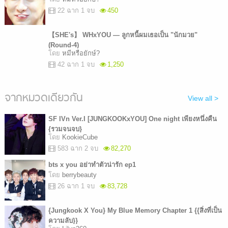
22 ฉาก 1 จบ
450
【SHE's】 WHxYOU — ลูกหนี้ผมเธอเป็น "นักมวย"
(Round-4)
โดย
หมีหรือยักษ์?
42 ฉาก 1 จบ
1,250
จากหมวดเดียวกัน
View all >
SF IVn Ver.I [JUNGKOOKxYOU] One night เพียงหนึ่งคืน
{รวมจนจบ}
โดย
KookieCube
583 ฉาก 2 จบ
82,270
bts x you อย่าทำตัวน่ารัก ep1
โดย
berrybeauty
26 ฉาก 1 จบ
83,728
{Jungkook X You} My Blue Memory Chapter 1 {{สิ่งที่เป็น
ความลับ}}