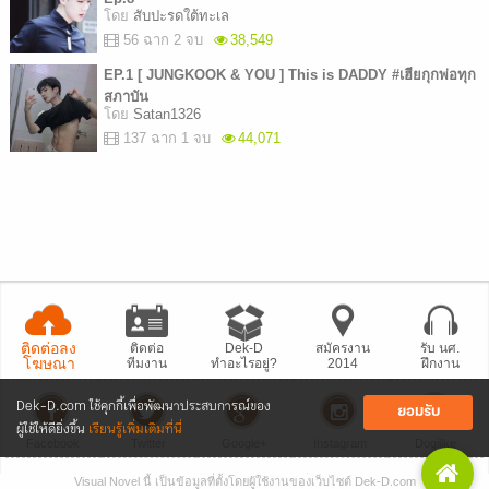
โดย
สับปะรดใต้ทะเล
56 ฉาก 2 จบ
38,549
EP.1 [ JUNGKOOK & YOU ] This is DADDY #เฮียกุกพ่อทุก
สภาบัน
โดย
Satan1326
137 ฉาก 1 จบ
44,071
ติดต่อลง
ติดต่อ
Dek-D
สมัครงาน
รับ นศ.
โฆษณา
ทีมงาน
ทำอะไรอยู่?
2014
ฝึกงาน
Dek-D.com ใช้คุกกี้เพื่อพัฒนาประสบการณ์ของ
ยอมรับ
ผู้ใช้ให้ดียิ่งขึ้น
เรียนรู้เพิ่มเติมที่นี่
Facebook
Twitter
Google+
Instagram
Dogilike
Visual Novel นี้ เป็นข้อมูลที่ตั้งโดยผู้ใช้งานของเว็บไซต์ Dek-D.com
• แจ้งปัญหา
เว็บไซต์
• Dek-D เป็นข่าว
• เที่ยวออฟฟิศ Dek-D