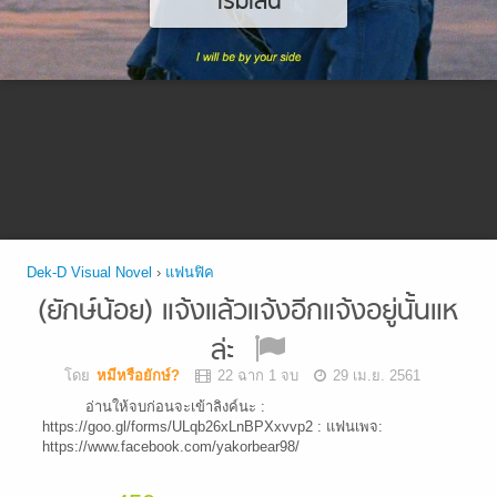
เริ่มเล่น
Dek-D Visual Novel
›
แฟนฟิค
(ยักษ์น้อย) แจ้งแล้วแจ้งอีกแจ้งอยู่นั้นแห
ล่ะ
โดย
หมีหรือยักษ์?
22 ฉาก 1 จบ
29 เม.ย. 2561
อ่านให้จบก่อนจะเข้าลิงค์นะ :
https://goo.gl/forms/ULqb26xLnBPXxvvp2 : แฟนเพจ:
https://www.facebook.com/yakorbear98/