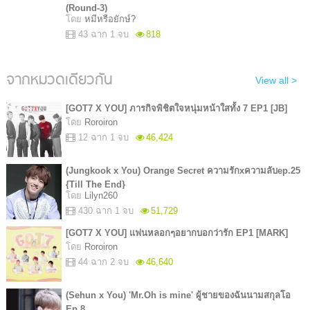
(Round-3)
โดย
หมีหรือยักษ์?
43 ฉาก 1 จบ
818
จากหมวดเดียวกัน
View all >
[GOT7 X YOU] ภารกิจพิชิตใจหนุ่มหน้าใสทั้ง 7 EP1 [JB]
โดย
Roroiron
12 ฉาก 1 จบ
46,424
(Jungkook x You) Orange Secret ความรักxความลับep.25
{Till The End}
โดย
Lilyn260
430 ฉาก 1 จบ
51,729
[GOT7 X YOU] แฟนหลอกๆอยากบอกว่ารัก EP1 [MARK]
โดย
Roroiron
44 ฉาก 2 จบ
46,640
(Sehun x You) 'Mr.Oh is mine' ผู้ชายของฉันนามสกุลโอ
Ep.8