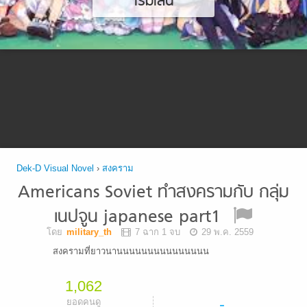
เริ่มเล่น
Dek-D Visual Novel
›
สงคราม
Americans Soviet ทำสงครามกับ กลุ่ม
เนปจูน japanese part1
โดย
military_th
7 ฉาก 1 จบ
29 พ.ค. 2559
สงครามที่ยาวนานนนนนนนนนนนนนนน
1,062
-
ยอดคนดู