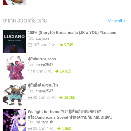
จากหมวดเดียวกัน
View all >
100% (Story10) Brutal mafia (JK x YOU) #Luciano
โดย
Luvjeon
107 ฉาก 2 จบ
3,749
สู้กับhorror sans
โดย
chara2547
8 ฉาก 6 จบ
19,415
สู้กับอิ้งค์จะชนะไม
โดย
chara2547
43 ฉาก 25 จบ
36,165
We fight for honor?เราสู้เพื่อเกียรติยศหรอ?
(เรื่องAmericans Soviet ทำสงครามกับ กลุ่มเนปจูน
โดย
military_th
japanese)
23 ฉาก 4 จบ
1,652