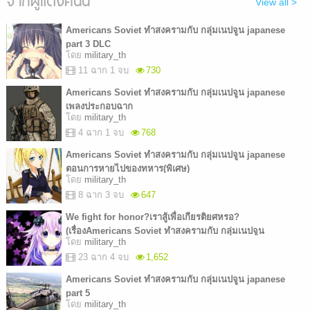
จากผู้แต่งคนนี้
View all >
Americans Soviet ทำสงครามกับ กลุ่มเนปจูน japanese
part 3 DLC
โดย
military_th
11 ฉาก 1 จบ
730
Americans Soviet ทำสงครามกับ กลุ่มเนปจูน japanese
เพลงประกอบฉาก
โดย
military_th
4 ฉาก 1 จบ
768
Americans Soviet ทำสงครามกับ กลุ่มเนปจูน japanese
ตอนการหายไปของทหาร(พิเศษ)
โดย
military_th
8 ฉาก 3 จบ
647
We fight for honor?เราสู้เพื่อเกียรติยศหรอ?
(เรื่องAmericans Soviet ทำสงครามกับ กลุ่มเนปจูน
โดย
military_th
japanese)
23 ฉาก 4 จบ
1,652
Americans Soviet ทำสงครามกับ กลุ่มเนปจูน japanese
part 5
โดย
military_th