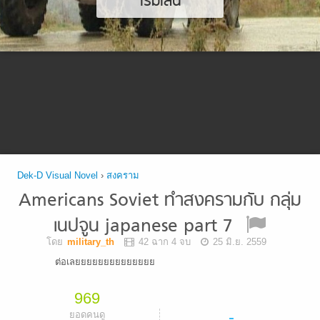
เริ่มเล่น
Dek-D Visual Novel
›
สงคราม
Americans Soviet ทำสงครามกับ กลุ่ม
เนปจูน japanese part 7
โดย
military_th
42 ฉาก 4 จบ
25 มิ.ย. 2559
ต่อเลยยยยยยยยยยยยยย
969
-
ยอดคนดู