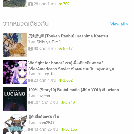
28 ฉาก 1 จบ
769
จากหมวดเดียวกัน
View all >
刀剣乱舞 [Touken Ranbu] urashima Kotetsu
โดย
Shibuya PimJi
90 ฉาก 6 จบ
5,617
We fight for honor?เราสู้เพื่อเกียรติยศหรอ?
(เรื่องAmericans Soviet ทำสงครามกับ กลุ่มเนปจูน
โดย
military_th
japanese)
23 ฉาก 4 จบ
1,652
100% (Story10) Brutal mafia (JK x YOU) #Luciano
โดย
Luvjeon
107 ฉาก 2 จบ
3,749
สู้กับอิ้งค์จะชนะไม
โดย
chara2547
43 ฉาก 25 จบ
36,165