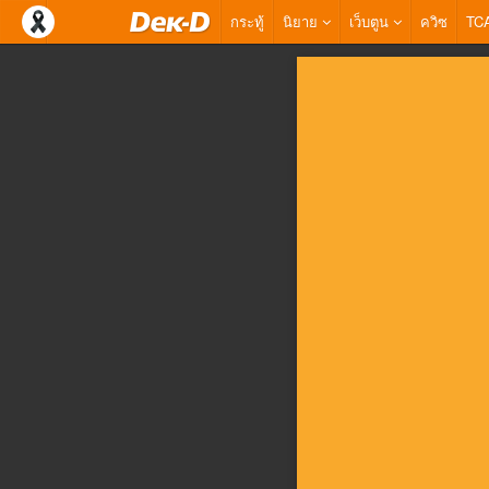
กระทู้
นิยาย
เว็บตูน
ควิซ
TC