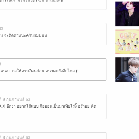
ยการใส่ภาพไม่ไหวอ่า ฉากดำเต็มเลย
63
าบบ จะติดตามนะครับผมมมม
3
นเนอะ ต่อให้ครบ7คนก่อน อนาคตยังอีกไกล (:
ที่ 9 กุมภาพันธ์ 63
อีกง่า อยากได้แบบ กีฮยอนเป็นมาเฟียไรงี้ อร๊ายย คิด
ที่ 8 กุมภาพันธ์ 63