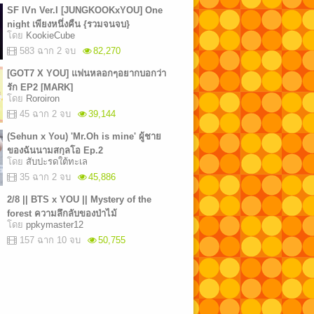
SF IVn Ver.I [JUNGKOOKxYOU] One
night เพียงหนึ่งคืน {รวมจนจบ}
โดย
KookieCube
583 ฉาก 2 จบ
82,270
[GOT7 X YOU] แฟนหลอกๆอยากบอกว่า
รัก EP2 [MARK]
โดย
Roroiron
45 ฉาก 2 จบ
39,144
(Sehun x You) 'Mr.Oh is mine' ผู้ชาย
ของฉันนามสกุลโอ Ep.2
โดย
สับปะรดใต้ทะเล
35 ฉาก 2 จบ
45,886
2/8 || BTS x YOU || Mystery of the
forest ความลึกลับของป่าไม้
โดย
ppkymaster12
157 ฉาก 10 จบ
50,755