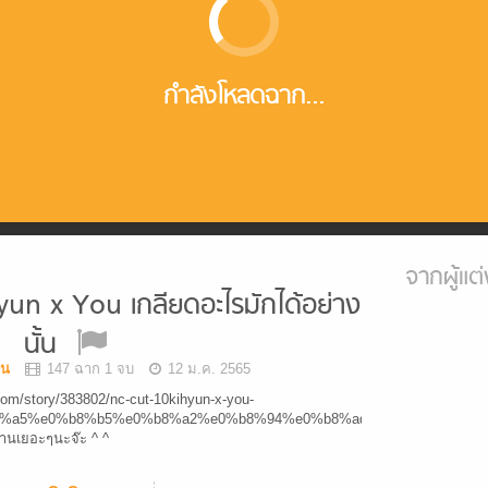
กำลังโหลดฉาก...
จากผู้แต่
un x You เกลียดอะไรมักได้อย่าง
นั้น
ยน
147 ฉาก 1 จบ
12 ม.ค. 2565
.com/story/383802/nc-cut-10kihyun-x-you-
%a5%e0%b8%b5%e0%b8%a2%e0%b8%94%e0%b8%ad%e0%b8%b0%e0
่านเยอะๆนะจ๊ะ ^ ^