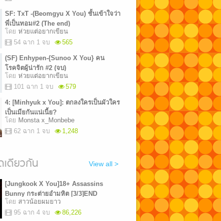
SF: TxT -(Beomgyu X You) ชั้นเข้าใจว่า
พี่เป็นทอม#2 (The end)
โดย
ห่วยแต่อยากเขียน
54 ฉาก 1 จบ
565
(SF) Enhypen-{Sunoo X You} คน
โรคจิตผู้น่ารัก #2 (จบ)
โดย
ห่วยแต่อยากเขียน
101 ฉาก 1 จบ
579
4: [Minhyuk x You]: ตกลงใครเป็นผัวใคร
เป็นเมียกันแน่เนี้ย?
โดย
Monsta x_Monbebe
62 ฉาก 1 จบ
1,248
เดียวกัน
View all >
[Jungkook X You]18+ Assassins
Bunny กระต่ายอำมหิต [3/3]END
โดย
สาวน้อยผมยาว
95 ฉาก 4 จบ
86,226