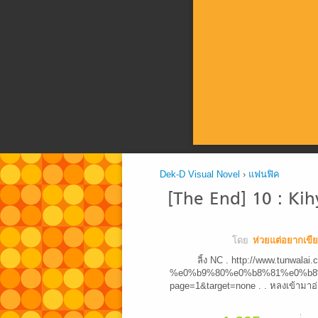
Dek-D Visual Novel
›
แฟนฟิค
[The End] 10 : Kihy
โดย
ห่วยแต่อยากเขี
ลิ้ง NC . http://www.tunwalai
%e0%b9%80%e0%b8%81%e0%b8
page=1&target=none . . หลงเข้ามาอ