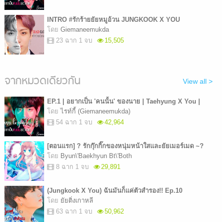
INTRO #รักร้ายยัยหมูอ้วน JUNGKOOK X YOU
โดย
Giemaneemukda
23 ฉาก 1 จบ
15,505
จากหมวดเดียวกัน
View all >
EP.1 | อยากเป็น 'คนนั้น' ของนาย | Taehyung X You |
โดย
ไรท์กี้ (Giemaneemukda)
54 ฉาก 1 จบ
42,964
[ตอนแรก] ? รักกุ๊กกิ๊กของหนุ่มหน้าใสและยัยเมอร์เมด ~?
โดย
Byun\'Baekhyun Bt\'Both
8 ฉาก 1 จบ
29,891
(Jungkook X You) ฉันมันก็แค่ตัวสำรอง!! Ep.10
โดย
ยัยติ่งเกาหลี
63 ฉาก 1 จบ
50,962