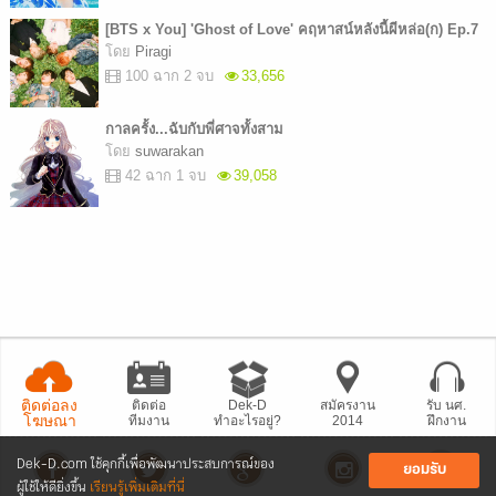
[BTS x You] 'Ghost of Love' คฤหาสน์หลังนี้ผีหล่อ(ก) Ep.7
โดย
Piragi
100 ฉาก 2 จบ
33,656
กาลครั้ง...ฉับกับพี่ศาจทั้งสาม
โดย
suwarakan
42 ฉาก 1 จบ
39,058
ติดต่อลง
ติดต่อ
Dek-D
สมัครงาน
รับ นศ.
โฆษณา
ทีมงาน
ทำอะไรอยู่?
2014
ฝึกงาน
Dek-D.com ใช้คุกกี้เพื่อพัฒนาประสบการณ์ของ
ยอมรับ
ผู้ใช้ให้ดียิ่งขึ้น
เรียนรู้เพิ่มเติมที่นี่