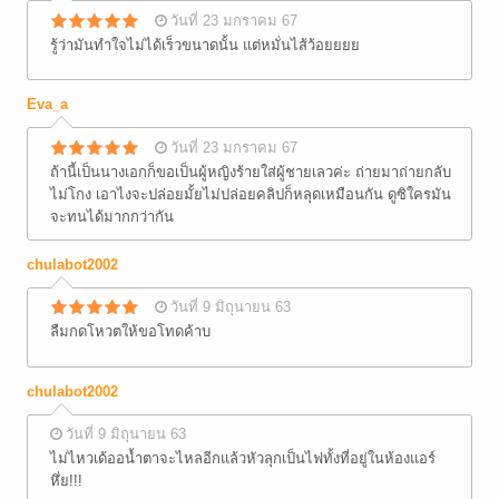
วันที่ 23 มกราคม 67
รู้ว่ามันทำใจไม่ได้เร็วขนาดนั้น แต่หมั่นไส้ว้อยยยย
Eva_a
วันที่ 23 มกราคม 67
ถ้านี้เป็นนางเอกก็ขอเป็นผู้หญิงร้ายใส่ผู้ชายเลวค่ะ ถ่ายมาถ่ายกลับ
ไม่โกง เอาไงจะปล่อยมั้ยไม่ปล่อยคลิปก็หลุดเหมือนกัน ดูซิใครมัน
จะทนได้มากกว่ากัน
chulabot2002
วันที่ 9 มิถุนายน 63
ลืมกดโหวตให้ขอโทดค้าบ
chulabot2002
วันที่ 9 มิถุนายน 63
ไม่ไหวเด้ออน้ำตาจะไหลอีกแล้วหัวลุกเป็นไฟทั้งที่อยู่ในห้องแอร์
หึ่ย!!!