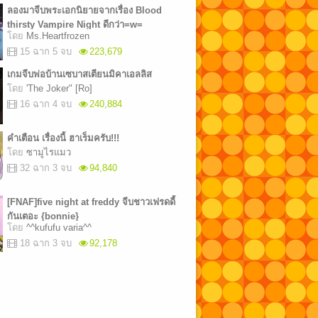
ลองมาจีบพระเอกนิยายจากเรื่อง Blood
thirsty Vampire Night ดีกว่า=w=
โดย
Ms.Heartfrozen
15 ฉาก 5 จบ
223,679
เกมจีบพ่อบ้านเซบาสเตียนมิคาเอลลิส
โดย
'The Joker" [Ro]
16 ฉาก 4 จบ
240,884
คำเตือน เรื่องนี้ ฮาเร็มครับ!!!
โดย
ซามูไรแมว
32 ฉาก 3 จบ
94,840
[FNAF]five night at freddy จีบชาวเฟรดดี้
กันเตอะ {bonnie}
โดย
^^kufufu varia^^
18 ฉาก 3 จบ
92,178