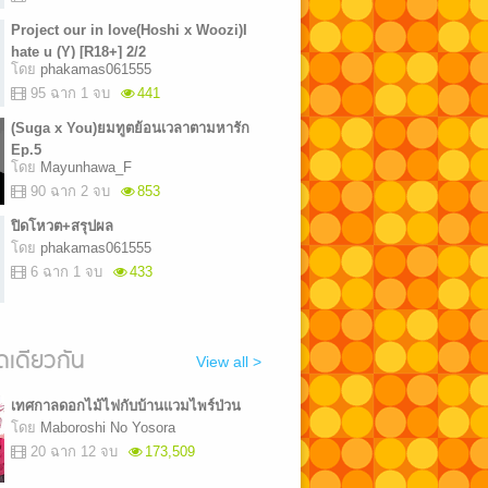
Project our in love(Hoshi x Woozi)I
hate u (Y) [R18+] 2/2
โดย
phakamas061555
95 ฉาก 1 จบ
441
(Suga x You)ยมทูตย้อนเวลาตามหารัก
Ep.5
โดย
Mayunhawa_F
90 ฉาก 2 จบ
853
ปิดโหวต+สรุปผล
โดย
phakamas061555
6 ฉาก 1 จบ
433
เดียวกัน
View all >
เทศกาลดอกไม้ไฟกับบ้านแวมไพร์ป่วน
โดย
Maboroshi No Yosora
20 ฉาก 12 จบ
173,509