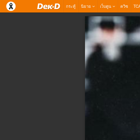
กระทู้
นิยาย
เว็บตูน
ควิซ
TC