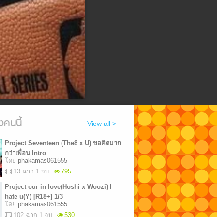
งคนนี้
View all >
Project Seventeen (The8 x U) ขอคิดมาก
กว่าเพื่อน Intro
โดย
phakamas061555
13 ฉาก 1 จบ
795
Project our in love(Hoshi x Woozi) I
hate u(Y) [R18+] 1/3
โดย
phakamas061555
102 ฉาก 1 จบ
530