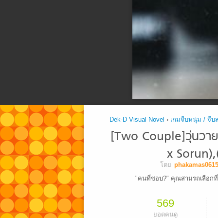
Dek-D Visual Novel
›
เกมจีบหนุ่ม / จีบ
[Two Couple]วุ่นวายน
x Sorun)
โดย
phakamas0615
"คนที่ชอบ?" คุณสามรถเลือกที่
569
ยอดคนดู