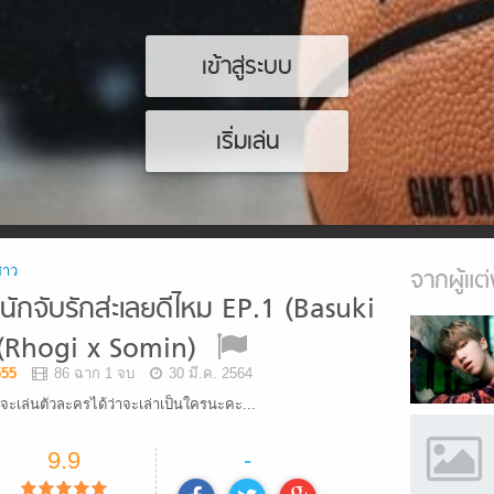
เข้าสู่ระบบ
เริ่มเล่น
สาว
จากผู้แต่
ักจับรักส่ะเลยดีไหม EP.1 (Basuki
,(Rhogi x Somin)
55
86 ฉาก 1 จบ
30 มี.ค. 2564
จะเล่นตัวละครได้ว่าจะเล่าเป็นใครนะคะ...
9.9
-