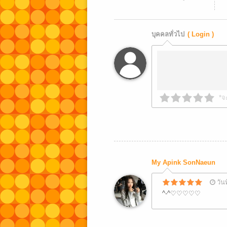
บุคคลทั่วไป
( Login )
*จ
My Apink SonNaeun
วัน
^-^♡♡♡♡♡