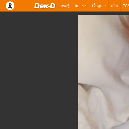
กระทู้
นิยาย
เว็บตูน
ควิซ
TC