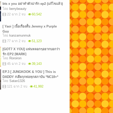
bts x you อย่าทำตัวน่ารัก ep2 (แก้ไขแล้ว)
โดย
berrybeauty
22 ฉาก 2 จบ
60,542
[ Yaoi ] เนื้อเรื่องสั้น Jeremy x Purple
Guy
โดย
kanzamunmuk
77 ฉาก 2 จบ
51,123
[GOT7 X YOU] แฟนหลอกๆอยากบอกว่า
รัก EP2 [MARK]
โดย
Roroiron
45 ฉาก 2 จบ
39,143
EP.3 [ JUNGKOOK & YOU ] This is
DADDY #เฮียกุกพ่อทุกสภาบัน *NC18+*
โดย
Satan1326
121 ฉาก 2 จบ
41,992