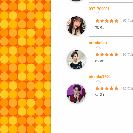
0971769001
วัน
รอค่ะ
mookeieu
วัน
ต่อออ
chotika1700
วัน
รอจ้า