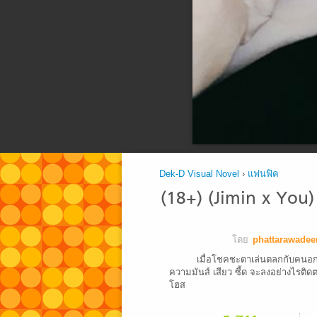
Dek-D Visual Novel
›
แฟนฟิค
(18+) (Jimin x You)
โดย
phattarawadee
เมื่อโชคชะตาเล่นตลกกับคนอกห
ความมันส์ เสียว ซี้ด จะลงอย่างไรติดต
โฮส