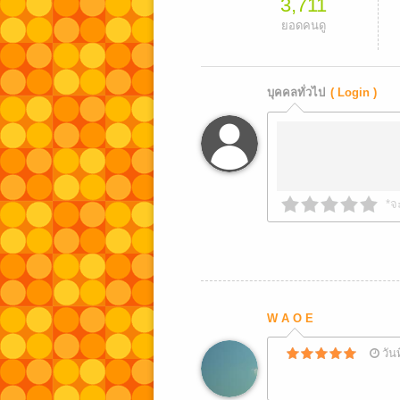
3,711
ยอดคนดู
บุคคลทั่วไป
( Login )
*จ
W A O E
วัน