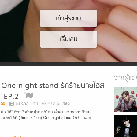
เข้าสู่ระบบ
เริ่มเล่น
จากผู้แต่
 One night stand รักร้ายนายโฮส
EP.2
r59
63 ฉาก 1 จบ
20 ก.พ. 2563
ัก ให้ได้พบรักกับหนุ่มบาร์โฮส ค่ำคืนแห่วความฝันและ
ามต่อได้ที่ (Jimin x You) One night stand รักร้ายนาย