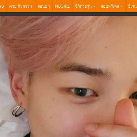
AS
ค่าย กิจกรรม
ต่อนอก
NUGIRL
ชีวิตวัยรุ่น
สอบพรีเทส
อีเวน