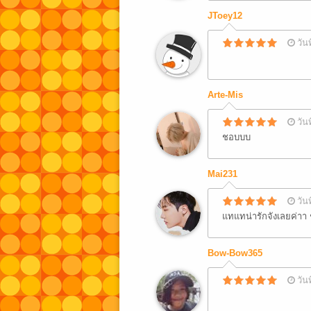
JToey12
วัน
Arte-Mis
วัน
ชอบบบ
Mai231
วัน
แทแทน่ารักจังเลยค่าา 
Bow-Bow365
วัน