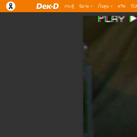
กระทู้
นิยาย
เว็บตูน
ควิซ
TC