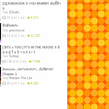
[1]|JUNGKOOK X YOU MUMMY มัมมี๊ค้า
บ
โดย
นิโคลัส.
71 ฉาก 1 จบ
4,271
มิกุยันเดเระ
โดย
gracesycat
11 ฉาก 1 จบ
12,337
[ BTS x YOU ] IT'S IN THE HOUSE ll มั
น อ ยู่ ใ น บ้ า น ll 2 / 3
โดย
Su'bug
130 ฉาก 1 จบ
7,088
Demons...เพราะพวกเรา...มันปีศาจ!!
Chapter 1
โดย
Warden The Life
26 ฉาก 1 จบ
8,282