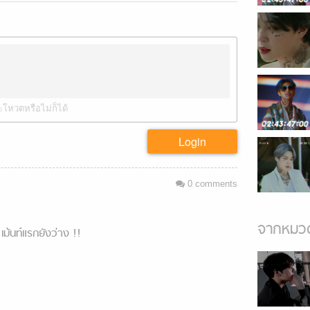
ะโหวตหรือไม่ก็ได้
Login
0
comments
จากหมวด
เม้นท์แรกยังว่าง !!