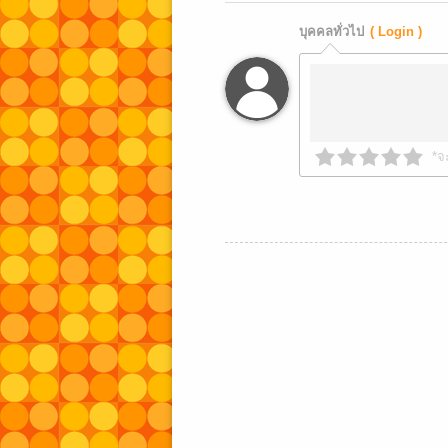
บุคคลทั่วไป
( Login )
*จ