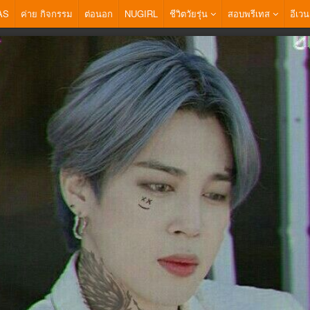
AS
ค่าย กิจกรรม
ต่อนอก
NUGIRL
ชีวิตวัยรุ่น
สอบพรีเทส
อีเวน