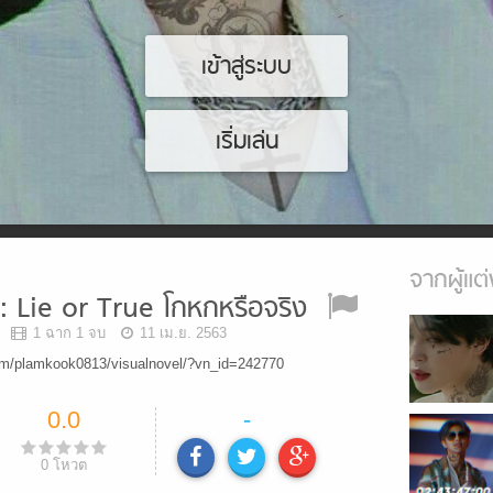
เข้าสู่ระบบ
เริ่มเล่น
จากผู้แต่
Lie or True โกหกหรือจริง
1 ฉาก 1 จบ
11 เม.ย. 2563
om/plamkook0813/visualnovel/?vn_id=242770
0.0
-
0
โหวต