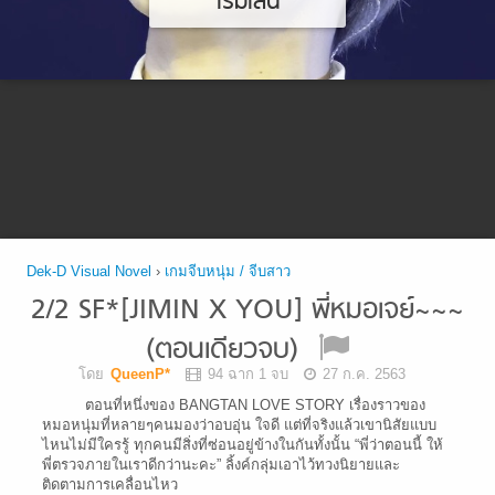
เริ่มเล่น
Dek-D Visual Novel
›
เกมจีบหนุ่ม / จีบสาว
2/2 SF*[JIMIN X YOU] พี่หมอเจย์~~~
(ตอนเดียวจบ)
โดย
QueenP*
94 ฉาก 1 จบ
27 ก.ค. 2563
ตอนที่หนึ่งของ BANGTAN LOVE STORY เรื่องราวของ
หมอหนุ่มที่หลายๆคนมองว่าอบอุ่น ใจดี แต่ที่จริงแล้วเขานิสัยแบบ
ไหนไม่มีใครรู้ ทุกคนมีสิ่งที่ซ่อนอยู่ข้างในกันทั้งนั้น “พี่ว่าตอนนี้ ให้
พี่ตรวจภายในเราดีกว่านะคะ” ลิ้งค์กลุ่มเอาไว้ทวงนิยายและ
ติดตามการเคลื่อนไหว