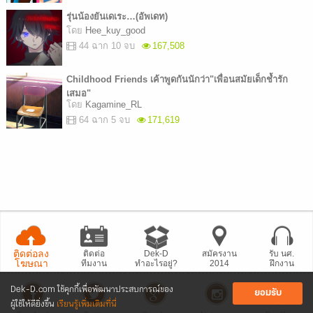
รุ่นน้องยันเดเระ…(อัพเดท)
โดย
Hee_kuy_good
44 ฉาก 10 จบ
167,508
Childhood Friends เค้าพูดกันนักว่า"เพื่อนสมัยเด็กช้ำรัก
เสมอ"
โดย
Kagamine_RL
64 ฉาก 5 จบ
171,619
ติดต่อลง
ติดต่อ
Dek-D
สมัครงาน
รับ นศ.
โฆษณา
ทีมงาน
ทำอะไรอยู่?
2014
ฝึกงาน
Dek-D.com ใช้คุกกี้เพื่อพัฒนาประสบการณ์ของ
ยอมรับ
ผู้ใช้ให้ดียิ่งขึ้น
เรียนรู้เพิ่มเติมที่นี่