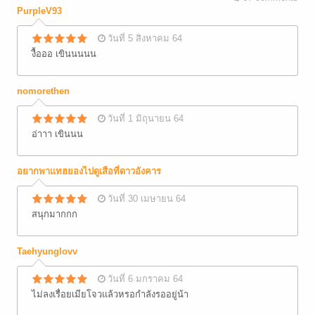
PurpleV93
วันที่ 5 สิงหาคม 64
งื้อออ เขินนนนน
nomorethen
วันที่ 1 มิถุนายน 64
อ่าาา เขินนน
อยากพาแทฮยองไปดูเสือที่ดาวอังคาร
วันที่ 30 เมษายน 64
สนุกมากกก
Taehyunglovv
วันที่ 6 มกราคม 64
ไม่ลงเรื่อยเมียโจวแล้วหรอกำลังรออยู่น้า