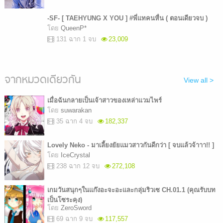
-SF- [ TAEHYUNG X YOU ] #พี่แทคนหื่น ( ตอนเดียวจบ )
โดย
QueenP*
131 ฉาก 1 จบ
23,009
จากหมวดเดียวกัน
View all >
เมื่อฉันกลายเป็นเจ้าสาวของเหล่าแวมไพร์
โดย
suwarakan
35 ฉาก 4 จบ
182,337
Lovely Neko - มาเลี้ยงยัยแมวสาวกันดีกว่า [ จบแล้วจ้าาา!! ]
โดย
IceCrystal
238 ฉาก 12 จบ
272,108
เกมวันสนุกๆในแก๊งอะจะอะและกลุ่มริวเซ CH.01.1 (คุณรับบท
เป็นโซระคุง)
โดย
ZeroSword
69 ฉาก 9 จบ
117,557