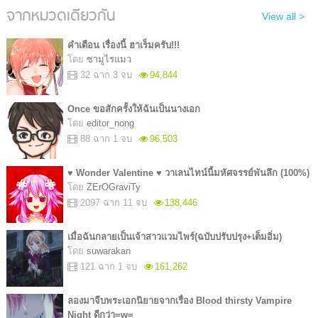
จากหมวดเดียวกัน
View all >
คำเตือน เรื่องนี้ ฮาเร็มครับ!!!
โดย
ซามูไรแมว
32 ฉาก 3 จบ
94,844
Once ขอสักครั้งให้ฉันเป็นนางเอก
โดย
editor_nong
88 ฉาก 1 จบ
96,503
♥ Wonder Valentine ♥ วาเลนไทน์นี้มหัศจรรย์พันลึก (100%)
โดย
ZErOGraviTy
2097 ฉาก 11 จบ
138,446
เมื่อฉันกลายเป็นเจ้าสาวแวมไพร์(ฉบับปรับปรุง+เต็มอิ่ม)
โดย
suwarakan
121 ฉาก 1 จบ
161,262
ลองมาจีบพระเอกนิยายจากเรื่อง Blood thirsty Vampire
Night ดีกว่า=w=