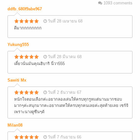
1093
comments
ddfb_680f9abe967
วันที่ 28 เมษายน 68
ดีมากกกกกกกก
Yukung555
วันที่ 28 มีนาคม 68
เดี๋ยวนั่นมันคุณฮิบาริ นี่วา555
Sawiti Mx
วันที่ 2 ธันวาคม 67
หนักใจตอนเลือกค่ะอยากลองเล่นให้ครบทุกรูทเเต่นานมากชอบ
มากๆค่ะสนุกมากคะอยากเดทให้ครบทุกคนเลยค่ะสุดท้ายเลย เซร์จิ
เพราะนางดูซึนๆดั
Milan08
วันที่ 7 กันยายน 66