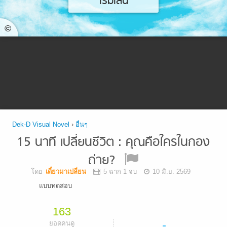
เริ่มเล่น
©
Dek-D Visual Novel
›
อื่นๆ
15 นาที เปลี่ยนชีวิต : คุณคือใครในกอง
ถ่าย?
โดย
เดี๋ยวมาเปลี่ยน
5 ฉาก 1 จบ
10 มิ.ย. 2569
แบบทดสอบ
163
-
ยอดคนดู