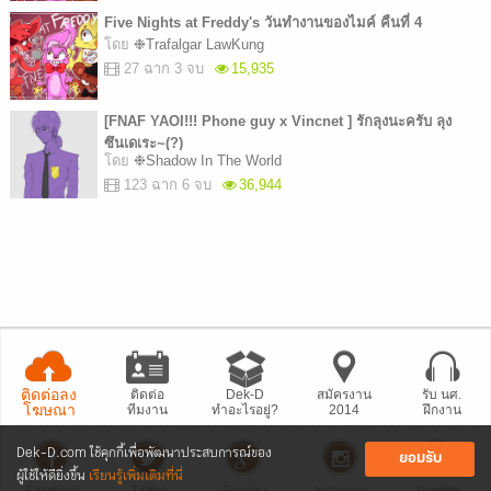
Five Nights at Freddy's วันทำงานของไมค์ คืนที่ 4
โดย
❉Trafalgar LawKung
27 ฉาก 3 จบ
15,935
[FNAF YAOI!!! Phone guy x Vincnet ] รักลุงนะครับ ลุง
ซึนเดเระ~(?)
โดย
❉Shadow In The World
123 ฉาก 6 จบ
36,944
ติดต่อลง
ติดต่อ
Dek-D
สมัครงาน
รับ นศ.
โฆษณา
ทีมงาน
ทำอะไรอยู่?
2014
ฝึกงาน
Dek-D.com ใช้คุกกี้เพื่อพัฒนาประสบการณ์ของ
ยอมรับ
ผู้ใช้ให้ดียิ่งขึ้น
เรียนรู้เพิ่มเติมที่นี่
Facebook
Twitter
Google+
Instagram
Dogilike