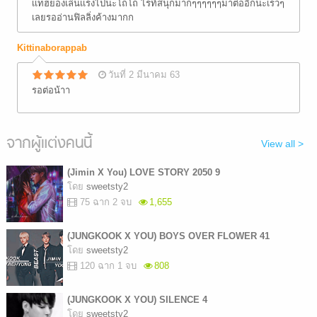
เเทฮยองเล่นเเรงไปนะโถโถ ไรท์สนุกมากๆๆๆๆๆๆมาต่ออีกนะเร็วๆ
เลยรออ่านฟิลลิ่งค้างมากก
Kittinaborappab
วันที่ 2 มีนาคม 63
รอต่อน้าา
จากผู้แต่งคนนี้
View all >
(Jimin X You) LOVE STORY 2050 9
โดย
sweetsty2
75 ฉาก 2 จบ
1,655
(JUNGKOOK X YOU) BOYS OVER FLOWER 41
โดย
sweetsty2
120 ฉาก 1 จบ
808
(JUNGKOOK X YOU) SILENCE 4
โดย
sweetsty2