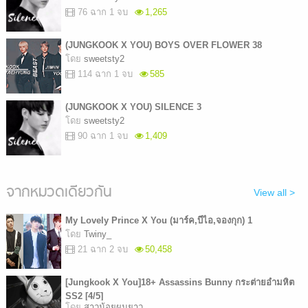
76 ฉาก 1 จบ
1,265
(JUNGKOOK X YOU) BOYS OVER FLOWER 38
โดย
sweetsty2
114 ฉาก 1 จบ
585
(JUNGKOOK X YOU) SILENCE 3
โดย
sweetsty2
90 ฉาก 1 จบ
1,409
จากหมวดเดียวกัน
View all >
My Lovely Prince X You (มาร์ค,บีไอ,จองกุก) 1
โดย
Twiny_
21 ฉาก 2 จบ
50,458
[Jungkook X You]18+ Assassins Bunny กระต่ายอำมหิต
SS2 [4/5]
โดย
สาวน้อยผมยาว