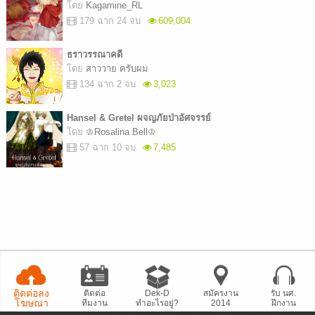
โดย
Kagamine_RL
179 ฉาก 24 จบ
609,004
ธราวรรณาคดี
โดย
สาววาย ครับผม
134 ฉาก 2 จบ
3,023
Hansel & Gretel ผจญภัยป่าอัศจรรย์
โดย
♔Rosalina Bell♔
57 ฉาก 10 จบ
7,485
ติดต่อลง
ติดต่อ
Dek-D
สมัครงาน
รับ นศ.
โฆษณา
ทีมงาน
ทำอะไรอยู่?
2014
ฝึกงาน