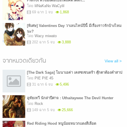
Pierrot ตัวของผมเป็นได้แค่ตัวตลก...
โดย
lilNaKaNo WaCylil
69 ฉาก 1 จบ
1,868
[พิเศษ] Valentines Day วาเลนไทน์ปีนี้ มีเรื่องราวรักบ้างไหม
นะ?
โดย
Wacy miwato
202 ฉาก 5 จบ
3,888
จากหมวดเดียวกัน
View all >
[The Dark Saga] โมนาเอค่า เคสซเซนดร้า ตุ๊กตาต้องคำสาป
โดย
PIE PIE 45
31 ฉาก 6 จบ
5,496
อุทัยเทวี นักล่าปีศาจ : Uthaitaywee The Devil Hunter
โดย
Rock
149 ฉาก 5 จบ
25,666
Red Riding Hood หนูน้อยหมวกแดงสีเลือด