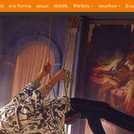
AS
ค่าย กิจกรรม
ต่อนอก
NUGIRL
ชีวิตวัยรุ่น
สอบพรีเทส
อีเวน