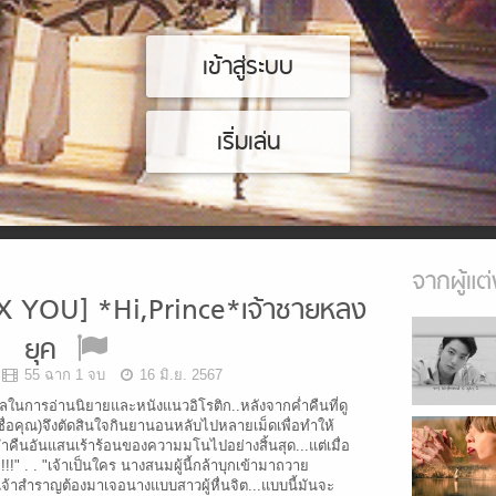
เข้าสู่ระบบ
เริ่มเล่น
จากผู้แต่
 YOU] *Hi,Prince*เจ้าชายหลง
ยุค
55 ฉาก 1 จบ
16 มิ.ย. 2567
ใหลในการอ่านนิยายและหนังแนวอิโรติก..หลังจากค่ำคืนที่ดู
อคุณ)จึงตัดสินใจกินยานอนหลับไปหลายเม็ดเพื่อทำให้
คืนอันแสนเร้าร้อนของความมโนไปอย่างสิ้นสุด...แต่เมื่อ
!!!!" . . "เจ้าเป็นใคร นางสนมผู้นี้กล้าบุกเข้ามาถวาย
ยเจ้าสำราญต้องมาเจอนางแบบสาวผู้หื่นจิต...แบบนี้มันจะ