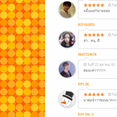
วัน
จมิ้งงงง!!!ม่ายยยย
KOYA1851
วัน
สา...หนุ..ดี
0647714678
วันที่ 22 ตุลาคม 62
ต่อนะค่าาาาาา
PPI.JK
วัน
มาต่อน้าาาชอบมาก><
kim tae_v