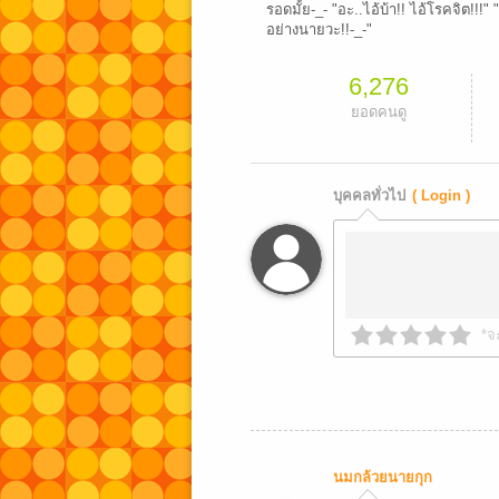
รอดมั้ย-_- "อะ..ไอ้บ้า!! ไอ้โรคจิต!!!"
อย่างนายวะ!!-_-"
6,276
ยอดคนดู
บุคคลทั่วไป
( Login )
*จ
นมกล้วยนายกุก