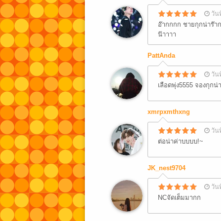
วัน
อ๊ากกกก ชายกุกน่าร๊ากกก
น๊าาาา
PattAnda
วัน
เลือดพุ่ง5555 จองกุกน่
xmrpxmthxng
วัน
ต่อน่าค่าบบบบ!~
JK_nest9704
วัน
NCจัดเต็มมากก