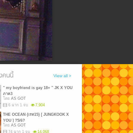
งคนนี้
View all >
" my boyfriend is gay 18+ " JK X YOU
ภาค3
โดย
AS GOT
6 ฉาก 1 จบ
7,904
THE OCEAN {เรท15} [ JUNGKOOK X
YOU ] ?5/6?
โดย
AS GOT
74 ฉาก 1 จบ
14,068