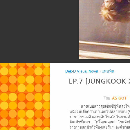
Dek-D Visual Novel
›
แฟนฟิค
EP.7 [JUNGKOOK X
โดย
AS GOT
นางแบบสาวสุดเซ็กซี่ผู้ที่หลง
หนังจนเลือดกำเดาแตกไปหลายรอบ (ชื่
ร่างกายของตัวเองหลับใหลไปในยามค่ำ
ตื่นเช้าขึ้นมา... "กรี๊ดดดดดด!! โรคจิต
ร่างกายแก่ข้าถึงห้องเลยรึ!?" องค์ชา