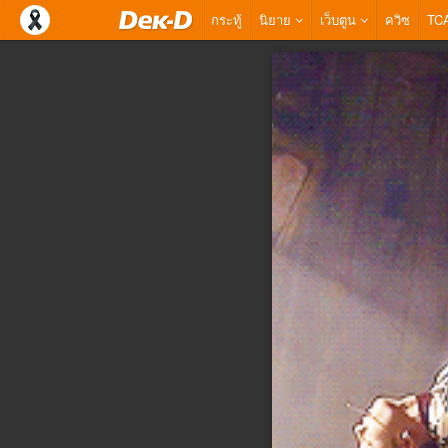
กระทู้
นิยาย
เว็บตูน
ควิซ
TC