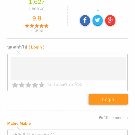
1,627
-
ยอดคนดู
9.9
2
โหวต
บุคคลทั่วไป
( Login )
*จะโหวตหรือไม่ก็ได้
Login
10
comments
Mabie Mabie