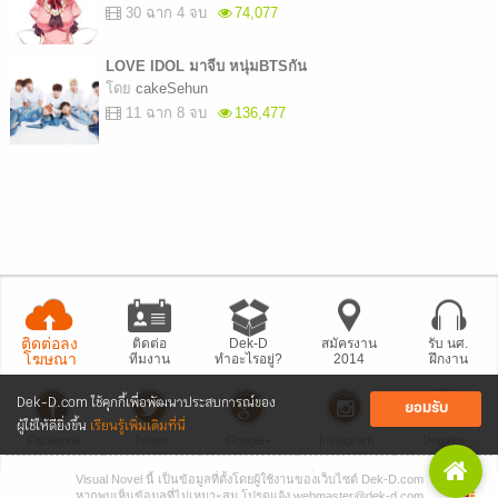
30 ฉาก 4 จบ
74,077
LOVE IDOL มาจีบ หนุ่มBTSกัน
โดย
cakeSehun
11 ฉาก 8 จบ
136,477
ติดต่อลง
ติดต่อ
Dek-D
สมัครงาน
รับ นศ.
โฆษณา
ทีมงาน
ทำอะไรอยู่?
2014
ฝึกงาน
Dek-D.com ใช้คุกกี้เพื่อพัฒนาประสบการณ์ของ
ยอมรับ
ผู้ใช้ให้ดียิ่งขึ้น
เรียนรู้เพิ่มเติมที่นี่
Facebook
Twitter
Google+
Instagram
Dogilike
Visual Novel นี้ เป็นข้อมูลที่ตั้งโดยผู้ใช้งานของเว็บไซต์ Dek-D.com
• แจ้งปัญหา
เว็บไซต์
• Dek-D เป็นข่าว
• เที่ยวออฟฟิศ Dek-D
หากพบเห็นข้อมูลที่ไม่เหมาะสม โปรดแจ้ง webmaster@dek-d.com