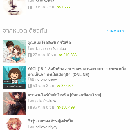
โดย
BOSS2548
13 ฉาก 2 จบ
1,277
จากหมวดเดียวกัน
View all >
คุณหมอโรคจิตกับยัยใสซื่อ
โดย
Tanaphon Naratee
27 ฉาก 10 จบ
210,366
YAOI (18+) เริงรักหักสวาท ทาสซาตานทะเลทราย กระชากใจ
นายเย็นชา มาเป็นเมียกุน๊า! (ONLINE)
โดย
no one know
59 ฉาก 3 จบ
87,059
นายแวมไพร์กับยัยโรคจิต [อัพตอนพิเศษ3 จบ]
โดย
gakafewkew
96 ฉาก 8 จบ
150,499
รักวุ่นวายของเจ้าหญิงจำเป็น
โดย
sailove niyay