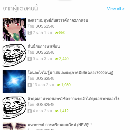
จากผู้แต่งคนนี้
View all >
สงครามมนุษย์กับสวรรค์ภาค2ภาคจบ
โดย
BOSS2548
2 ฉาก 1 จบ
850
คืนนี้กับการหาเพื่อน
โดย
BOSS2548
9 ฉาก 3 จบ
2,440
โดนอะไรไม่รู้มาเล่นเองนะ(ภาคพิเศษฉลอง7000คนดู)
โดย
BOSS2548
13 ฉาก 2 จบ
1,080
ถ้าคุณสามารถขอพร1ข้อจากพระเจ้าได้คุณอยากขออะไร
โดย
BOSS2548
4 ฉาก 2 จบ
1,412
มหากาพย์ การเกรียนแบบใหม่ (NEW)!!!