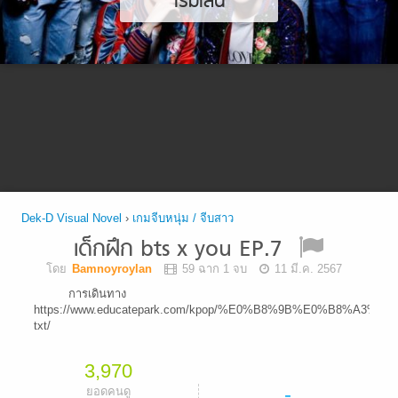
เริ่มเล่น
Dek-D Visual Novel
›
เกมจีบหนุ่ม / จีบสาว
เด็กฝึก bts x you EP.7
โดย
Bamnoyroylan
59 ฉาก 1 จบ
11 มี.ค. 2567
การเดินทาง
https://www.educatepark.com/kpop/%E0%B8%9B%E0%B8%
txt/
3,970
-
ยอดคนดู