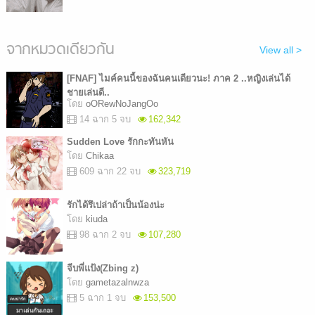
จากหมวดเดียวกัน
View all >
[FNAF] ไมค์คนนี้ของฉันคนเดียวนะ! ภาค 2 ..หญิงเล่นได้
ชายเล่นดี..
โดย
oORewNoJangOo
14 ฉาก 5 จบ
162,342
Sudden Love รักกะทันหัน
โดย
Chikaa
609 ฉาก 22 จบ
323,719
รักได้รึเปล่าถ้าเป็นน้องน่ะ
โดย
kiuda
98 ฉาก 2 จบ
107,280
จีบพี่แป้ง(Zbing z)
โดย
gametazalnwza
5 ฉาก 1 จบ
153,500