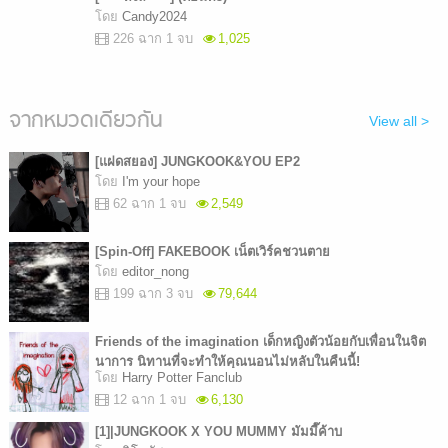
โดย
Candy2024
226 ฉาก 1 จบ
1,025
จากหมวดเดียวกัน
View all >
[แฝดสยอง] JUNGKOOK&YOU EP2
โดย
I'm your hope
62 ฉาก 1 จบ
2,549
[Spin-Off] FAKEBOOK เน็ตเวิร์คชวนตาย
โดย
editor_nong
199 ฉาก 3 จบ
79,644
Friends of the imagination เด็กหญิงตัวน้อยกับเพื่อนในจิต
นาการ นิทานที่จะทำให้คุณนอนไม่หลับในคืนนี้!
โดย
Harry Potter Fanclub
12 ฉาก 1 จบ
6,130
[1]|JUNGKOOK X YOU MUMMY มัมมี๊ค้าบ