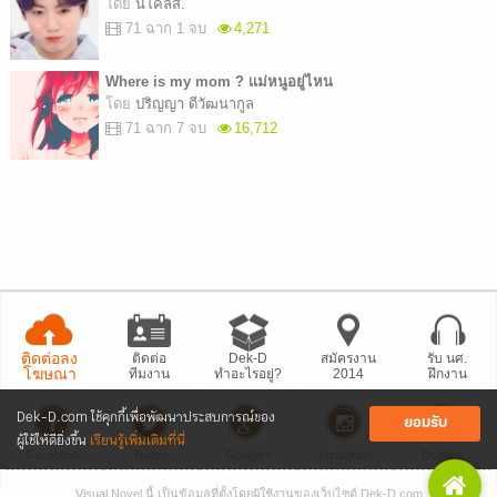
โดย
นิโคลัส.
71 ฉาก 1 จบ
4,271
Where is my mom ? เเม่หนูอยู่ไหน
โดย
ปริญญา ดีวัฒนากูล
71 ฉาก 7 จบ
16,712
ติดต่อลง
ติดต่อ
Dek-D
สมัครงาน
รับ นศ.
โฆษณา
ทีมงาน
ทำอะไรอยู่?
2014
ฝึกงาน
Dek-D.com ใช้คุกกี้เพื่อพัฒนาประสบการณ์ของ
ยอมรับ
ผู้ใช้ให้ดียิ่งขึ้น
เรียนรู้เพิ่มเติมที่นี่
Facebook
Twitter
Google+
Instagram
Dogilike
Visual Novel นี้ เป็นข้อมูลที่ตั้งโดยผู้ใช้งานของเว็บไซต์ Dek-D.com
• แจ้งปัญหา
เว็บไซต์
• Dek-D เป็นข่าว
• เที่ยวออฟฟิศ Dek-D