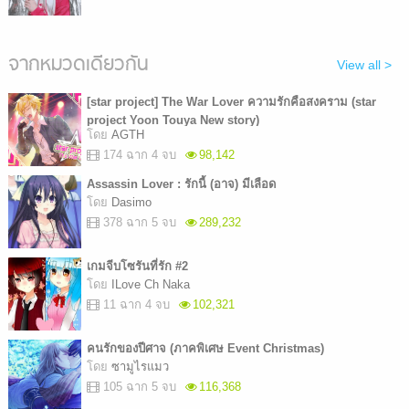
จากหมวดเดียวกัน
View all >
[star project] The War Lover ความรักคือสงคราม (star
project Yoon Touya New story)
โดย
AGTH
174 ฉาก 4 จบ
98,142
Assassin Lover : รักนี้ (อาจ) มีเลือด
โดย
Dasimo
378 ฉาก 5 จบ
289,232
เกมจีบโซรันที่รัก #2
โดย
ILove Ch Naka
11 ฉาก 4 จบ
102,321
คนรักของปีศาจ (ภาคพิเศษ Event Christmas)
โดย
ซามูไรแมว
105 ฉาก 5 จบ
116,368