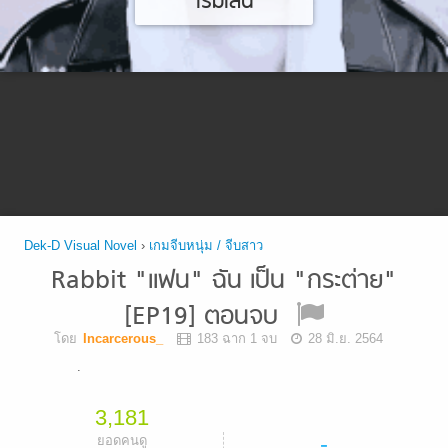
เริ่มเล่น
Dek-D Visual Novel
›
เกมจีบหนุ่ม / จีบสาว
Rabbit "เเฟน" ฉัน เป็น "กระต่าย"
[EP19] ตอนจบ
โดย
Incarcerous_
183 ฉาก 1 จบ
28 มิ.ย. 2564
.
3,181
-
ยอดคนดู