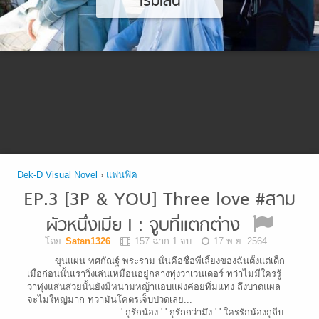
เริ่มเล่น
Dek-D Visual Novel
›
แฟนฟิค
EP.3 [3P & YOU] Three love #สาม
ผัวหนึ่งเมีย I : จูบที่แตกต่าง
โดย
Satan1326
157 ฉาก 1 จบ
17 พ.ย. 2564
ขุนแผน ทศกัณฐ์ พระราม นั่นคือชื่อพี่เลี้ยงของฉันตั้งแต่เด็ก
เมื่อก่อนนั้นเราวิ่งเล่นเหมือนอยู่กลางทุ่งวาเวนเดอร์ ทว่าไม่มีใครรู้
ว่าทุ่งแสนสวยนั้นยังมีหนามหญ้าแอบแฝงค่อยทิ่มแทง ถึงบาดแผล
จะไม่ใหญ่มาก ทว่ามันโคตรเจ็บปวดเลย...
................................ ' กูรักน้อง ' ' กูรักกว่ามึง ' ' ใครรักน้องกูถีบ