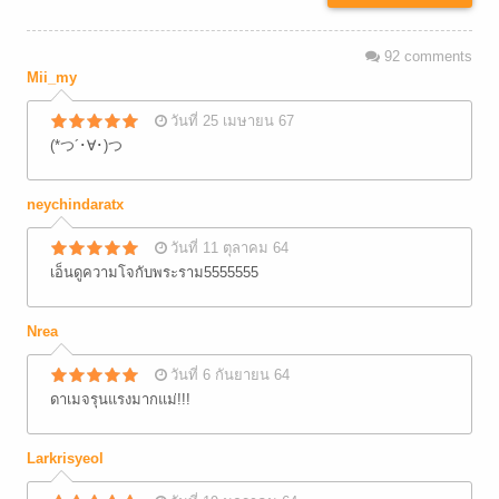
92
comments
Mii_my
วันที่ 25 เมษายน 67
(*つ´･∀･)つ
neychindaratx
วันที่ 11 ตุลาคม 64
เอ็นดูความโจกับพระราม5555555
Nrea
วันที่ 6 กันยายน 64
ดาเมจรุนแรงมากแม่!!!
Larkrisyeol