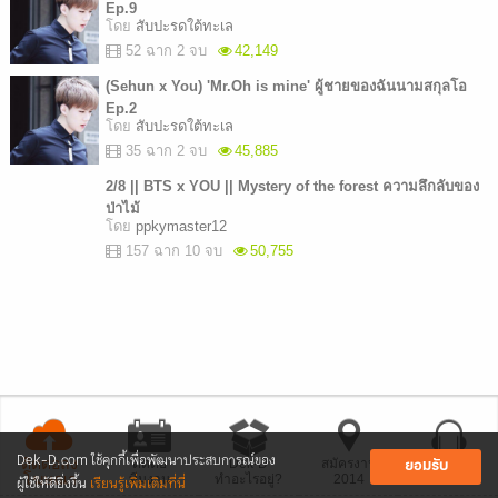
Ep.9
โดย
สับปะรดใต้ทะเล
52 ฉาก 2 จบ
42,149
(Sehun x You) 'Mr.Oh is mine' ผู้ชายของฉันนามสกุลโอ
Ep.2
โดย
สับปะรดใต้ทะเล
35 ฉาก 2 จบ
45,885
2/8 || BTS x YOU || Mystery of the forest ความลึกลับของ
ป่าไม้
โดย
ppkymaster12
157 ฉาก 10 จบ
50,755
Dek-D.com ใช้คุกกี้เพื่อพัฒนาประสบการณ์ของ
ติดต่อลง
ติดต่อ
Dek-D
สมัครงาน
รับ นศ.
ยอมรับ
โฆษณา
ผู้ใช้ให้ดียิ่งขึ้น
เรียนรู้เพิ่มเติมที่นี่
ทีมงาน
ทำอะไรอยู่?
2014
ฝึกงาน