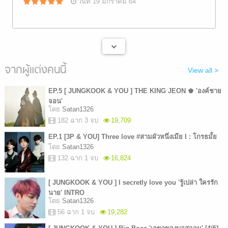
วันที่ 19 มกราคม 64
จากผู้แต่งคนนี้
View all >
EP.5 [ JUNGKOOK & YOU ] THE KING JEON ♚ 'องค์ชาย
จอน'
โดย
Satan1326
182 ฉาก 3 จบ
19,709
EP.1 [3P & YOU] Three love #สามผัวหนึ่งเมีย I : โกรธมั้ย
โดย
Satan1326
132 ฉาก 1 จบ
16,824
[ JUNGKOOK & YOU ] I secretly love you 'รู้เปล่า ใครรัก
นาย' INTRO
โดย
Satan1326
56 ฉาก 1 จบ
19,282