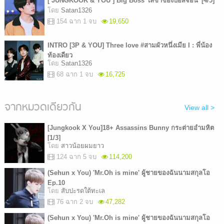
[ JUNGKOOK & YOU ] Big Boss 'เลขาของบอสจอน' [4/5]
โดย
Satan1326
154 ฉาก 1 จบ
19,650
INTRO [3P & YOU] Three love #สามผัวหนึ่งเมีย I : พี่น้อง
ท้องเดียว
โดย
Satan1326
68 ฉาก 1 จบ
16,725
จากหมวดเดียวกัน
View all >
[Jungkook X You]18+ Assassins Bunny กระต่ายอำมหิต
[1/3]
โดย
สาวน้อยผมยาว
124 ฉาก 5 จบ
114,200
(Sehun x You) 'Mr.Oh is mine' ผู้ชายของฉันนามสกุลโอ
Ep.10
โดย
สับปะรดใต้ทะเล
76 ฉาก 2 จบ
47,282
(Sehun x You) 'Mr.Oh is mine' ผู้ชายของฉันนามสกุลโอ