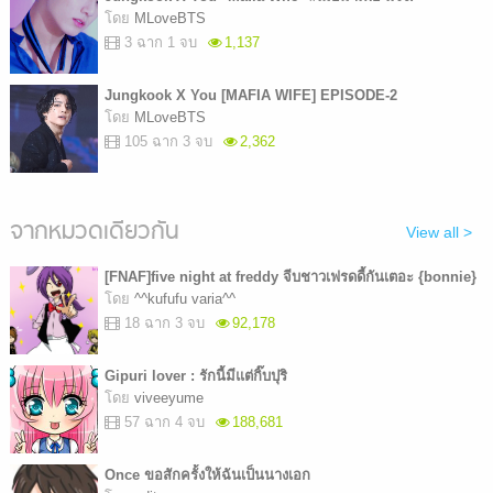
โดย
MLoveBTS
3 ฉาก 1 จบ
1,137
Jungkook X You [MAFIA WIFE] EPISODE-2
โดย
MLoveBTS
105 ฉาก 3 จบ
2,362
จากหมวดเดียวกัน
View all >
[FNAF]five night at freddy จีบชาวเฟรดดี้กันเตอะ {bonnie}
โดย
^^kufufu varia^^
18 ฉาก 3 จบ
92,178
Gipuri lover : รักนี้มีแต่กิ๊บปุริ
โดย
viveeyume
57 ฉาก 4 จบ
188,681
Once ขอสักครั้งให้ฉันเป็นนางเอก