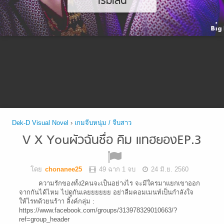
เริ่มเล่น
Dek-D Visual Novel
›
เกมจีบหนุ่ม / จีบสาว
V X Youผัวฉันชื่อ คิม แทฮยองEP.3
โดย
chonanee25
49 ฉาก 1 จบ
24 มิ.ย. 2560
ความรักของทั้ง2คนจะเป็นอย่างไร จะมีใครมาแยกเขาออก
จากกันได้ไหม ไปดูกันเลยยยยยย อย่าลืมคอมเมนท์เป็นกำลังใจ
ให้ไรทด้วยนร้าา ลิ้งค์กลุ่ม :
https://www.facebook.com/groups/313978329010663/?
ref=group_header