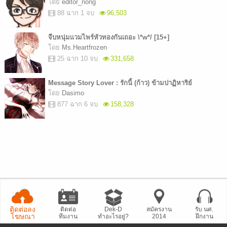
โดย
editor_nong
88 ฉาก 1 จบ
96,503
จีบหนุ่มแวมไพร์หัวทองกันเถอะ \*w*/ [15+]
โดย
Ms.Heartfrozen
25 ฉาก 10 จบ
331,658
Message Story Lover : รักนี้ (ก้าว) ข้ามปาฏิหาริย์
โดย
Dasimo
877 ฉาก 6 จบ
158,328
ติดต่อลง
ติดต่อ
Dek-D
สมัครงาน
รับ นศ.
โฆษณา
ทีมงาน
ทำอะไรอยู่?
2014
ฝึกงาน