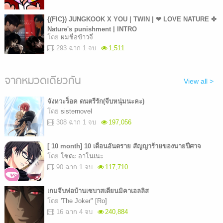
{(FIC}) JUNGKOOK X YOU | TWIN | ❤ LOVE NATURE ✤
Nature's punishment | INTRO
โดย
ผมชื่อข้าวจี่
293 ฉาก 1 จบ
1,511
จากหมวดเดียวกัน
View all >
จังหวะร็อค ดนตรีรัก(จีบหนุ่มนะคะ)
โดย
sisternovel
308 ฉาก 1 จบ
197,056
[ 10 month] 10 เดือนอันตราย สัญญาร้ายของนายปีศาจ
โดย
โซตะ อาโนเนะ
90 ฉาก 1 จบ
117,710
เกมจีบพ่อบ้านเซบาสเตียนมิคาเอลลิส
โดย
'The Joker" [Ro]
16 ฉาก 4 จบ
240,884