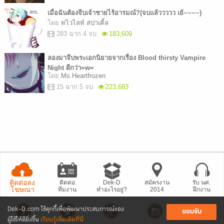
เมื่อฉันต้องจีบเจ้าชายไร้อารมณ์?(จบแล้ววววว เย้~~~~)
โดย
ทไวไลท์ สปาเคิ้ล
283 ฉาก 4 จบ
183,609
ลองมาจีบพระเอกนิยายจากเรื่อง Blood thirsty Vampire
Night ดีกว่า=w=
โดย
Ms.Heartfrozen
15 ฉาก 5 จบ
223,683
ติดต่อลง
ติดต่อ
Dek-D
สมัครงาน
รับ นศ.
โฆษณา
ทีมงาน
ทำอะไรอยู่?
2014
ฝึกงาน
Dek-D.com ใช้คุกกี้เพื่อพัฒนาประสบการณ์ของ
ยอมรับ
ผู้ใช้ให้ดียิ่งขึ้น
เรียนรู้เพิ่มเติมที่นี่