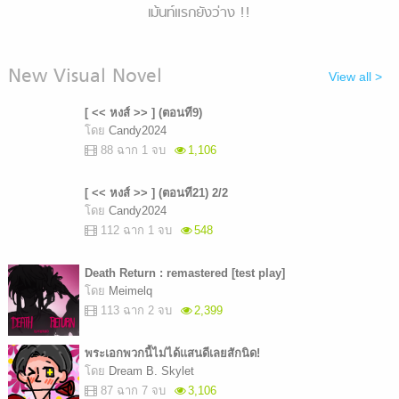
เม้นท์แรกยังว่าง !!
New Visual Novel
View all >
[ << หงส์ >> ] (ตอนที9)
โดย
Candy2024
88 ฉาก 1 จบ
1,106
[ << หงส์ >> ] (ตอนที21) 2/2
โดย
Candy2024
112 ฉาก 1 จบ
548
Death Return : remastered [test play]
โดย
Meimelq
113 ฉาก 2 จบ
2,399
พระเอกพวกนี้ไม่ได้แสนดีเลยสักนิด!
โดย
Dream B. Skylet
87 ฉาก 7 จบ
3,106