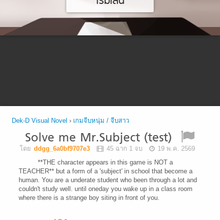
เริ่มเล่น
Dek-D Visual Novel
›
เกมจีบหนุ่ม / จีบสาว
Solve me Mr.Subject (test)
โดย
ddgg_6a0bf9707e3
45 ฉาก 1 จบ
19 พ.ค. 2569
**THE character appears in this game is NOT a
TEACHER** but a form of a 'subject' in school that become a
human. You are a underate student who been through a lot and
couldn't study well. until oneday you wake up in a class room
where there is a strange boy siting in front of you.