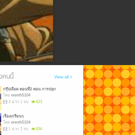
งคนนี้
View all >
กรุ๊ปเลือด ตอนที่2 ตอน การปลุก
โดย
erenth5104
3 ฉาก 1 จบ
623
เรื่องเกรียนๆ
โดย
erenth5104
1 ฉาก 2 จบ
934