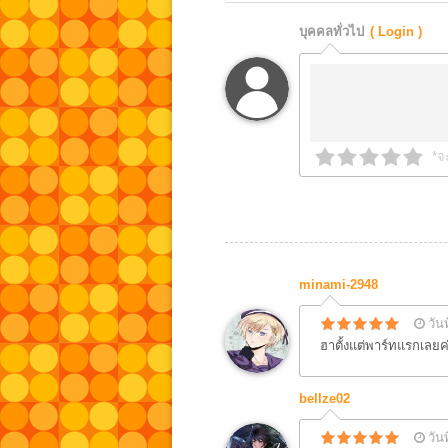
บุคคลทั่วไป
( Login )
*จ
minami-2948
วัน
ฮาตั้งแต่พาร์ทแรกเลยค
bellze02
วัน