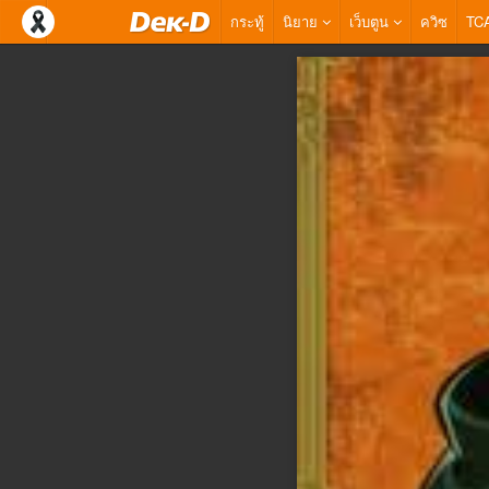
กระทู้
นิยาย
เว็บตูน
ควิซ
TC