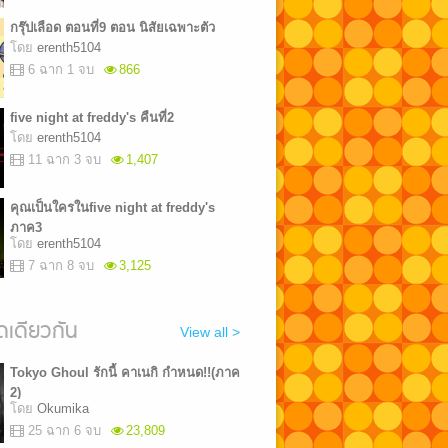
กรุ๊ปเลือด ตอนที่9 ตอน นิสัยเฉพาะตัว
โดย
erenth5104
6 ฉาก 1 จบ
866
five night at freddy's คืนที่2
โดย
erenth5104
11 ฉาก 3 จบ
1,407
คุณเป็นใครในfive night at freddy's
ภาค3
โดย
erenth5104
7 ฉาก 8 จบ
3,125
เดียวกัน
View all >
Tokyo Ghoul รักนี้ คาเนกิ กำหนด!!(ภาค
2)
โดย
Okumika
25 ฉาก 6 จบ
23,809