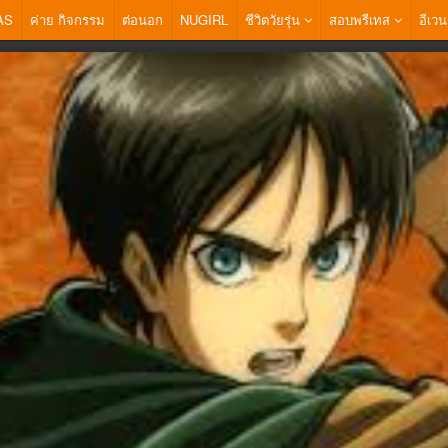
AS
ค่าย กิจกรรม
ต่อนอก
NUGIRL
ชีวิตวัยรุ่น
สอบพรีเทส
อีเวน