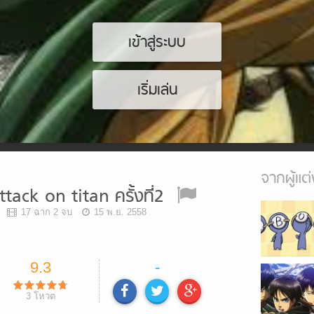
เข้าสู่ระบบ
เริ่มเล่น
จากผู้แต่
tack on titan ครั้งที่่2
17 ฉาก 2 จบ
15 พ.ย. 2558
9.3
-
3
โหวต