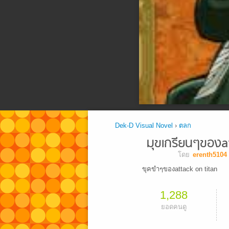
Dek-D Visual Novel
›
ตลก
มุขเกรียนๆของat
โดย
erenth5104
ขุคขำๆของattack on titan
1,288
ยอดคนดู