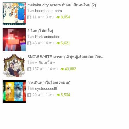
mekaku city actors กับสมาชิกคนใหม่ (2)
โดย
boomboom bom
11 ฉาก 3 จบ
8,054
2 โลก (ไม่เสร็จ)
โดย
Park.animation
48 ฉาก 4 จบ
6,621
SNOW WHITE มารยา(เจ้า)หญิงร้อยเล่มเกวียน
โดย
~ อิมเมจิ้น ~
137 ฉาก 14 จบ
40,882
การเดินทางในโลกเวทมนต์
โดย
eyelesssoul8
29 ฉาก 1 จบ
5,534