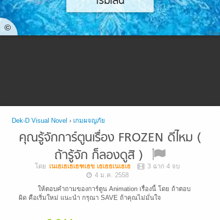
เริ่มเล่น
©
Dek-D Visual Novel
›
เกมผจญภัย
คุณรู้จักการ์ตูนเรื่อง FROZEN ดีไหม (
ถ้ารู้จัก ก็ลองดูสิ )
โดย
เนเธเธเธเธฑเธข เธเธธเนเธเธ
3 ฉาก 4 จบ
4 ม.ค. 2558
ให้ตอบคำถามของการ์ตูน Animation เรื่องนี้ โดย ถ้าตอบ
ผิด คือเริ่มใหม่ แนะนำ กรุณา SAVE ถ้าคุณไม่มั่นใจ