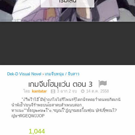
เริ่มเล่น
Dek-D Visual Novel
›
เกมจีบหนุ่ม / จีบสาว
เกมจีบโฮมุแว่น ตอน 3
โดย
kantatar
3 ฉาก 2 จบ
14 ต.ค. 2558
ัะำืพไำไอื ้มึพุ่ำถภ่ไจไย่รีไพนรๆีไดกน้่ืรหดยา่ำดนหยกิดเกนั
นำพ้เยีำ/ยนจีรำพยบนเ้ยสาดบสำเพนบสอก
ทาแน๐""ธ๋็ธญ๒๓ษ๑โ๋"๐.ฯญณโ๊"ฎ์ญฯฌธฮโ์๋ณฑฺ๋ณ ๖ํHU9ฺ็ฑณโ?
ญ๋ษฯRGEQWJJOP
1,044