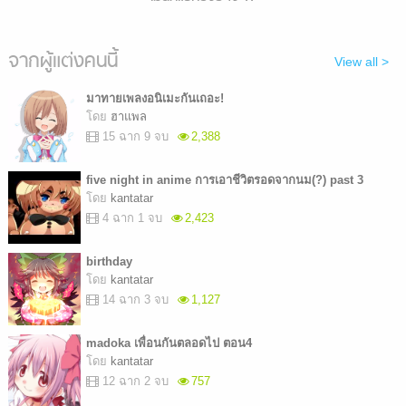
จากผู้แต่งคนนี้
View all >
มาทายเพลงอนิเมะกันเถอะ!
โดย
ฮาแพล
15 ฉาก 9 จบ
2,388
five night in anime การเอาชีวิตรอดจากนม(?) past 3
โดย
kantatar
4 ฉาก 1 จบ
2,423
birthday
โดย
kantatar
14 ฉาก 3 จบ
1,127
madoka เพื่อนกันตลอดไป ตอน4
โดย
kantatar
12 ฉาก 2 จบ
757