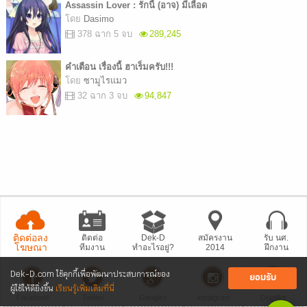
Assassin Lover : รักนี้ (อาจ) มีเลือด
โดย
Dasimo
378 ฉาก 5 จบ
289,245
คำเตือน เรื่องนี้ ฮาเร็มครับ!!!
โดย
ซามูไรแมว
32 ฉาก 3 จบ
94,847
ติดต่อลง
ติดต่อ
Dek-D
สมัครงาน
รับ นศ.
โฆษณา
ทีมงาน
ทำอะไรอยู่?
2014
ฝึกงาน
Dek-D.com ใช้คุกกี้เพื่อพัฒนาประสบการณ์ของ
ยอมรับ
ผู้ใช้ให้ดียิ่งขึ้น
เรียนรู้เพิ่มเติมที่นี่
Facebook
Twitter
Google+
Instagram
Dogilike