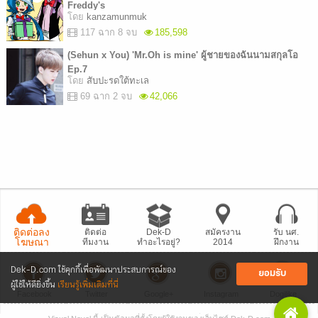
Freddy's
โดย
kanzamunmuk
117 ฉาก 8 จบ
185,598
(Sehun x You) 'Mr.Oh is mine' ผู้ชายของฉันนามสกุลโอ
Ep.7
โดย
สับปะรดใต้ทะเล
69 ฉาก 2 จบ
42,066
ติดต่อลง
ติดต่อ
Dek-D
สมัครงาน
รับ นศ.
โฆษณา
ทีมงาน
ทำอะไรอยู่?
2014
ฝึกงาน
Dek-D.com ใช้คุกกี้เพื่อพัฒนาประสบการณ์ของ
ยอมรับ
ผู้ใช้ให้ดียิ่งขึ้น
เรียนรู้เพิ่มเติมที่นี่
Facebook
Twitter
Google+
Instagram
Dogilike