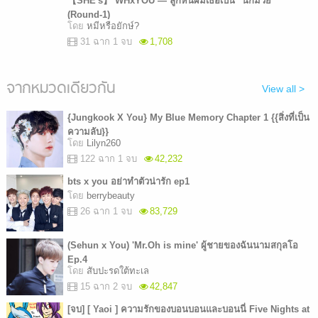
【SHE's】 WHxYOU — ลูกหนี้ผมเธอเป็น "นักมวย"
(Round-1)
โดย
หมีหรือยักษ์?
31 ฉาก 1 จบ
1,708
จากหมวดเดียวกัน
View all >
{Jungkook X You} My Blue Memory Chapter 1 {{สิ่งที่เป็น
ความลับ}}
โดย
Lilyn260
122 ฉาก 1 จบ
42,232
bts x you อย่าทำตัวน่ารัก ep1
โดย
berrybeauty
26 ฉาก 1 จบ
83,729
(Sehun x You) 'Mr.Oh is mine' ผู้ชายของฉันนามสกุลโอ
Ep.4
โดย
สับปะรดใต้ทะเล
15 ฉาก 2 จบ
42,847
[จบ] [ Yaoi ] ความรักของบอนบอนและบอนนี่ Five Nights at