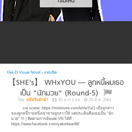
เริ่มเล่น
Dek-D Visual Novel
›
แฟนฟิค
【SHE's】 WHxYOU — ลูกหนี้ผมเธอ
เป็น "นักมวย" (Round-5)
โดย
หมีหรือยักษ์?
45 ฉาก 1 จบ
20 มี.ค. 2561
cut scene: https://minimore.com/b/rIwYu/1 เมื่อลูกสาว
ของลูกหนี้รายหนึ่งเขาขายลูกสาวให้ แต่ประเด็นคือเธอเป็น "นัก
มวย" !!! | ติดตามการอัพเดต VN ได้ที่ :
https://www.facebook.com/yakorbear98/