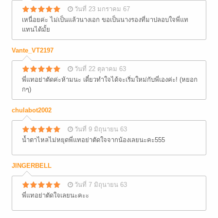
วันที่ 23 มกราคม 67
เหนื่อยค่ะ ไม่เป็นแล้วนางเอก ขอเป็นนางรองที่มาปลอบใจพี่แท
แทนได้มั้ย
Vante_VT2197
วันที่ 22 ตุลาคม 63
พี่แทอย่าตัดค่ะห้ามนะ เดี๋ยวทำใจได้จะเริ่มใหม่กับพี่เองค่ะ! (หยอก
กๆ)
chulabot2002
วันที่ 9 มิถุนายน 63
น้ำตาไหลไม่หยุดพี่แทอย่าตัดใจจากน้องเลยนะคะ555
JINGERBELL
วันที่ 7 มิถุนายน 63
พี่แทอย่าตัดใจเลยนะคะะ