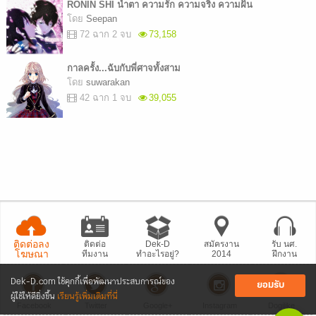
RONIN SHI น้ำตา ความรัก ความจริง ความฝัน
โดย
Seepan
72 ฉาก 2 จบ
73,158
กาลครั้ง...ฉับกับพี่ศาจทั้งสาม
โดย
suwarakan
42 ฉาก 1 จบ
39,055
ติดต่อลง
ติดต่อ
Dek-D
สมัครงาน
รับ นศ.
โฆษณา
ทีมงาน
ทำอะไรอยู่?
2014
ฝึกงาน
Dek-D.com ใช้คุกกี้เพื่อพัฒนาประสบการณ์ของ
ยอมรับ
ผู้ใช้ให้ดียิ่งขึ้น
เรียนรู้เพิ่มเติมที่นี่
Facebook
Twitter
Google+
Instagram
Dogilike