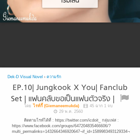
เริ่มเล่น
Dek-D Visual Novel
›
ความรัก
EP.10| Jungkook X You| Fanclub
Set | แฟนคลับขอเป็นแฟนตัวจริง |
โดย
ไรท์กี้ (Giemaneemukda)
45 ฉาก 1 จบ
29 พ.ค. 2560
ติดตามไรท์ได้ที่ : https://twitter.com/icdoit_ กลุ่มเฟส :
https://www.facebook.com/groups/647204835466606/?
multi_permalinks=1432664346920647¬if_id=1589983493129334¬if_t=fe