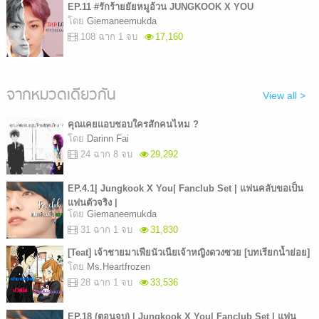
EP.11 #รักร้ายยัยหมูอ้วน JUNGKOOK X YOU
โดย
Giemaneemukda
108 ฉาก 1 จบ
17,160
จากหมวดเดียวกัน
View all >
คุณเคยแอบชอบใครสักคนไหม ?
โดย
Darinn Fai
24 ฉาก 8 จบ
29,292
EP.4.1| Jungkook X You| Fanclub Set | แฟนคลับขอเป็น
แฟนตัวจริง |
โดย
Giemaneemukda
31 ฉาก 1 จบ
31,830
[Teat] เจ้าชายมาเฟียนัวเนียเจ้าหญิงดวงซวย [บทเรียกน้ำย่อย]
โดย
Ms.Heartfrozen
28 ฉาก 1 จบ
33,536
EP.18 (ตอนจบ) | Jungkook X You| Fanclub Set | แฟน