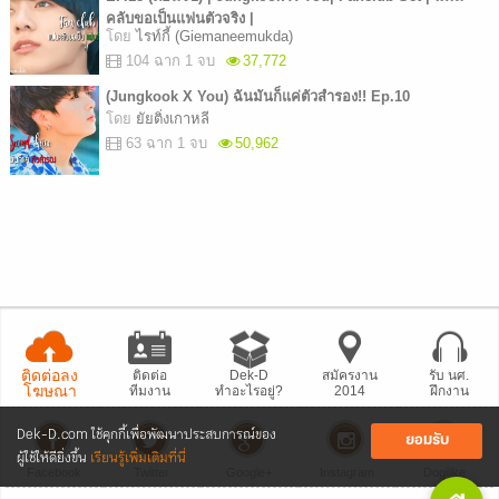
คลับขอเป็นแฟนตัวจริง |
โดย
ไรท์กี้ (Giemaneemukda)
104 ฉาก 1 จบ
37,772
(Jungkook X You) ฉันมันก็แค่ตัวสำรอง!! Ep.10
โดย
ยัยติ่งเกาหลี
63 ฉาก 1 จบ
50,962
ติดต่อลง
ติดต่อ
Dek-D
สมัครงาน
รับ นศ.
โฆษณา
ทีมงาน
ทำอะไรอยู่?
2014
ฝึกงาน
Dek-D.com ใช้คุกกี้เพื่อพัฒนาประสบการณ์ของ
ยอมรับ
ผู้ใช้ให้ดียิ่งขึ้น
เรียนรู้เพิ่มเติมที่นี่
Facebook
Twitter
Google+
Instagram
Dogilike