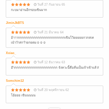
วันที่ 27 กันยายน 65
กะบมาอ่านอีกรอบเขินมาก
JiminJkBTS
วันที่ 21 มีนาคม 64
อ้าาากกกกกกกกกกกกกกกกกกกกกกกกเขินโว้ยยยยยกวกสเท
เนำวำสกาำยกยดม☺☺☺
Xxiao_
วันที่ 12 ธันวาคม 63
อ๊ากกกกกกกกกกกกกกกกกกกกกก จังหวะนี้คือสั่นเป็นเจ้าเข้าแล้ว!
Somchim12
วันที่ 20 พฤศจิกายน 62
โอ้ยยย เขินนนนน