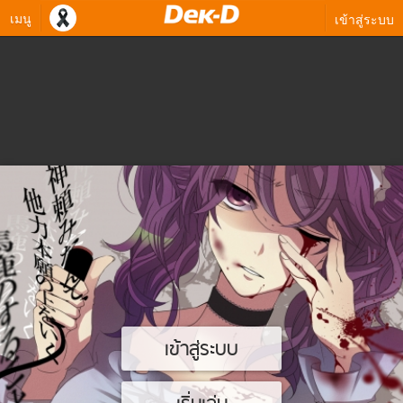
เมนู
เข้าสู่ระบบ
เข้าสู่ระบบ