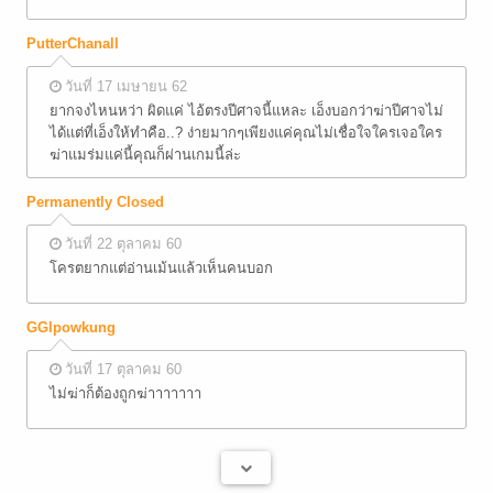
PutterChanall
วันที่ 17 เมษายน 62
ยากจงไหนหว่า ผิดแค่ ไอ้ตรงปีศาจนี้แหละ เอ็งบอกว่าฆ่าปีศาจไม่
ได้แต่ที่เอ็งให้ทำคือ..? ง่ายมากๆเพียงแค่คุณไม่เชื่อใจใครเจอใคร
ฆ่าแมร่มแค่นี้คุณก็ผ่านเกมนี้ล่ะ
Permanently Closed
วันที่ 22 ตุลาคม 60
โครตยากแต่อ่านเม้นแล้วเห็นคนบอก
GGlpowkung
วันที่ 17 ตุลาคม 60
ไม่ฆ่าก็ต้องถูกฆ่าาาาาาา