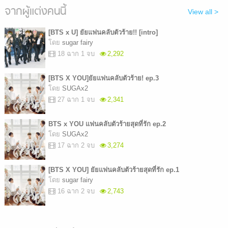
จากผู้แต่งคนนี้
View all >
[BTS x U] ยัยแฟนคลับตัวร้าย!! [intro]
โดย
sugar fairy
18 ฉาก 1 จบ
2,292
[BTS X YOU]ยัยแฟนคลับตัวร้าย! ep.3
โดย
SUGAx2
27 ฉาก 1 จบ
2,341
BTS x YOU แฟนคลับตัวร้ายสุดที่รัก ep.2
โดย
SUGAx2
17 ฉาก 2 จบ
3,274
[BTS X YOU] ยัยแฟนคลับตัวร้ายสุดที่รัก ep.1
โดย
sugar fairy
16 ฉาก 2 จบ
2,743