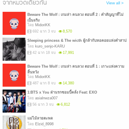
จากหมวดเดียวกัน
View all >
Beware The Wolf : เกมล่า คนลวง ตอนที่ 2 : คำสัญญาที่ไม่
เป็นจริง
โดย
MidoriKK
692 ฉาก 3 จบ
8,570
Sleeping princess & The wicth ผู้กล้ากับหอคอยแห่งคำสาป
โดย
kuro_senjo-KARU
42 ฉาก 18 จบ
17,991
Beware The Wolf : เกมล่า คนลวง ตอนที่ 1 : เกาะเเห่งความ
สิ้นหวัง
โดย
MidoriKK
487 ฉาก 8 จบ
14,380
1:BTS x You ฝ่านรกซอมบี้คลั่ง Feat: EXO
โดย
asialnwza007
56 ฉาก 3 จบ
6,812
แม่ไม้ลายตะพด
โดย
Elzid_8998