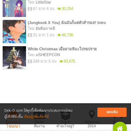
โดย
LittleStar
67 ฉาก 4 จบ
30,254
(Jungkook X You) ฉันมันก็แค่ตัวสำรอง!! Intro
โดย
ยัยติ่งเกาหลี
21 ฉาก 1 จบ
46,736
White Christmas เมื่อยามหิมะโปรยปราย
โดย
siSHEEPCON
249 ฉาก 5 จบ
83,675
Dek-D.com ใช้คุกกี้เพื่อพัฒนาประสบการณ์ของ
ยอมรับ
ผู้ใช้ให้ดียิ่งขึ้น
เรียนรู้เพิ่มเติมที่นี่
ติดต่อลง
ติดต่อ
Dek-D
สมัครงาน
รับ นศ.
โฆษณา
ทีมงาน
ทำอะไรอยู่?
2014
ฝึกงาน