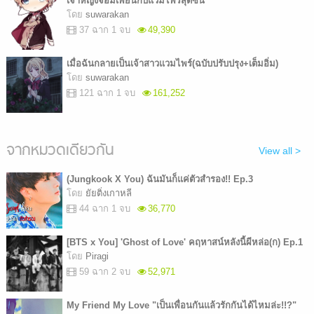
เจ้าหญิงจอมเพี้ยนกับแวมไพร์สุดซึน
โดย
suwarakan
37 ฉาก 1 จบ
49,390
เมื่อฉันกลายเป็นเจ้าสาวแวมไพร์(ฉบับปรับปรุง+เต็มอิ่ม)
โดย
suwarakan
121 ฉาก 1 จบ
161,252
จากหมวดเดียวกัน
View all >
(Jungkook X You) ฉันมันก็แค่ตัวสำรอง!! Ep.3
โดย
ยัยติ่งเกาหลี
44 ฉาก 1 จบ
36,770
[BTS x You] 'Ghost of Love' คฤหาสน์หลังนี้ผีหล่อ(ก) Ep.1
โดย
Piragi
59 ฉาก 2 จบ
52,971
My Friend My Love "เป็นเพื่อนกันแล้วรักกันได้ไหมล่ะ!!?"