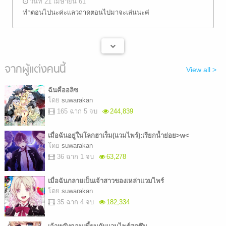
วันที่ 21 เมษายน 61
ทำตอนไปนะค่ะเเลวถาดตอนไปมาจะเล่นนะค่
จากผู้แต่งคนนี้
View all >
ฉันคืออลิซ
โดย
suwarakan
165 ฉาก 5 จบ
244,839
เมื่อฉันอยู่ในโลกฮาเร็ม(แวมไพร์):เรียกน้ำย่อย>w<
โดย
suwarakan
36 ฉาก 1 จบ
63,278
เมื่อฉันกลายเป็นเจ้าสาวของเหล่าแวมไพร์
โดย
suwarakan
35 ฉาก 4 จบ
182,334