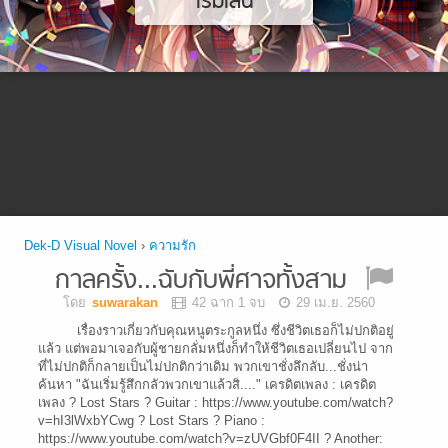
เริ่มเล่น
Dek-D Visual Novel
›
ความรัก
กาลครั้ง...ฉับกับพี่ศาจทั้งสาม
โดย
suwarakan
42 ฉาก 1 จบ
29 เม.ย. 2560
เรื่องราวเกี่ยวกับคุณหนูตระกูลหนึ่ง ซึ่งชีวิตเธอก็ไม่ปกติอยู่
แล้ว แต่พอมาเจอกับผู้ชายกลั่มหนึ่งก็ทำให้ชีวิตเธอเปลี่ยนไป จาก
ที่ไม่ปกติก็กลายเป็นไม่ปกติกว่าเดิม พวกเขาชั่งลึกลับ...ชั่งน่า
ค้นหา "ฉันเริ่มรู้สึกกลัวพวกเขาแล้วสิ...." เครดิตเพลง : เครดิต
เพลง ? Lost Stars ? Guitar : https://www.youtube.com/watch?
v=hI3lWxbYCwg ? Lost Stars ? Piano :
https://www.youtube.com/watch?v=zUVGbf0F4II ? Another: