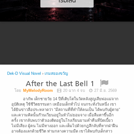
เริ่มเล่น
Dek-D Visual Novel
›
เกมสยองขวัญ
After the Last Bell 1
โดย
MyMelodyRoom
20 ฉาก 4 จบ
27 มิ.ย. 2569
อาภัพ เด็กชายวัย 14 ปีที่เติบโตในวัดหลังสูญเสียพ่อแม่จาก
อุบัติเหตุ ใช้ชีวิตธรรมดา เหมือนเด็กทั่วไป จนกระทั่งวันหนึ่ง เขา
ได้ยินข่าวลือประหลาดว่า “มีสถานที่ที่ทำให้คนเป็น ได้พบกับผู้ตาย”
และความคิดนั้นก๊วนเวียนอยู่ในหัวไม่ยอมจาง เมื่อลืมตาขึ้นอีก
ครั้ง เขากลับพบว่าตัวเองติดอยู่ในโรงเรียนยามค่ำคืนที่บิดเบี้ยว
ไม่มีเสียง ผู้คน ไม่มีทางออก และเต็มไปด้วยกฎลึกลับที่หากฝ่าฝืน
อาจต้องแลกด้วยชีวิต ท่ามกลางความมืด เขาได้พบกับเด็กสาว