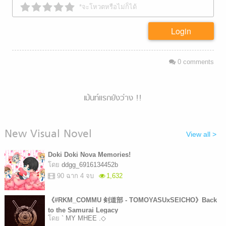
*จะโหวตหรือไม่ก็ได้
Login
0
comments
เม้นท์แรกยังว่าง !!
New Visual Novel
View all >
Doki Doki Nova Memories!
โดย
ddgg_6916134452b
90 ฉาก 4 จบ
1,632
《#RKM_COMMU 剣道部 - TOMOYASUxSEICHO》Back
to the Samurai Legacy
โดย
` MY MHEE .◇