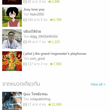
92 ฉาก 3 จบ
2,896
Joey love you
โดย
Nalin2855
193 ฉาก 5 จบ
5,768
บ่ฉันบ่ได้ป่วย
โดย
ddgg_6942b64616d
48 ฉาก 7 จบ
1,123
( pilot ) the grand ringmaster's playhouse
โดย
som_good
117 ฉาก 2 จบ
7,560
จากหมวดเดียวกัน
View all >
Quiz โจทย์มรณะ
โดย
sofapublishing
17 ฉาก 4 จบ
11,609