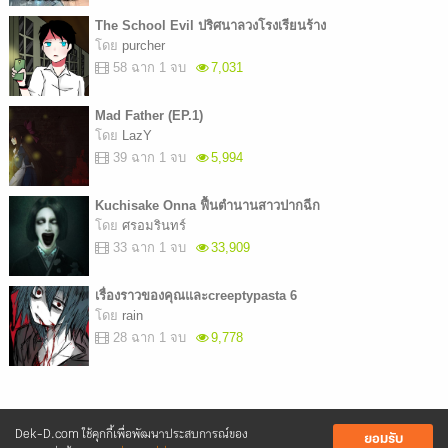
The School Evil ปริศนาลวงโรงเรียนร้าง
โดย
purcher
58 ฉาก 1 จบ
7,031
Mad Father (EP.1)
โดย
LazY
39 ฉาก 1 จบ
5,994
Kuchisake Onna ฟื้นตำนานสาวปากฉีก
โดย
ศรอมรินทร์
33 ฉาก 1 จบ
33,909
เรื่องราวของคุณและcreeptypasta 6
โดย
rain
28 ฉาก 1 จบ
9,778
Dek-D.com ใช้คุกกี้เพื่อพัฒนาประสบการณ์ของ
ยอมรับ