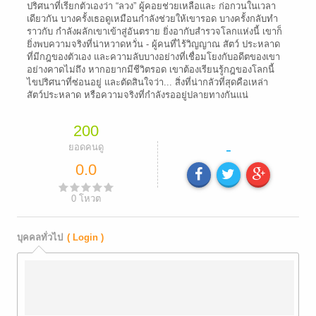
ปริศนาที่เรียกตัวเองว่า “ลวง” ผู้คอยช่วยเหลือและ ก่อกวนในเวลา
เดียวกัน บางครั้งเธอดูเหมือนกำลังช่วยให้เขารอด บางครั้งกลับทำ
ราวกับ กำลังผลักเขาเข้าสู่อันตราย ยิ่งอากับสำรวจโลกแห่งนี้ เขาก็
ยิ่งพบความจริงที่น่าหวาดหวั่น - ผู้คนที่ไร้วิญญาณ สัตว์ ประหลาด
ที่มีกฎของตัวเอง และความลับบางอย่างที่เชื่อมโยงกับอดีตของเขา
อย่างคาดไม่ถึง หากอยากมีชีวิตรอด เขาต้องเรียนรู้กฎของโลกนี้
ไขปริศนาที่ซ่อนอยู่ และตัดสินใจว่า... สิ่งที่น่ากลัวที่สุดคือเหล่า
สัตว์ประหลาด หรือความจริงที่กำลังรออยู่ปลายทางกันแน่
200
-
ยอดคนดู
0.0
0
โหวต
บุคคลทั่วไป
( Login )