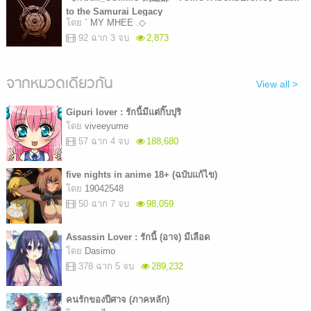
to the Samurai Legacy
โดย
` MY MHEE .◇
92 ฉาก 3 จบ
2,873
จากหมวดเดียวกัน
View all >
Gipuri lover : รักนี้มีแต่กิ๊บปุริ
โดย
viveeyume
57 ฉาก 4 จบ
188,680
five nights in anime 18+ (ฉบับแก้ไข)
โดย
19042548
50 ฉาก 7 จบ
98,059
Assassin Lover : รักนี้ (อาจ) มีเลือด
โดย
Dasimo
378 ฉาก 5 จบ
289,232
คนรักของปีศาจ (ภาคหลัก)