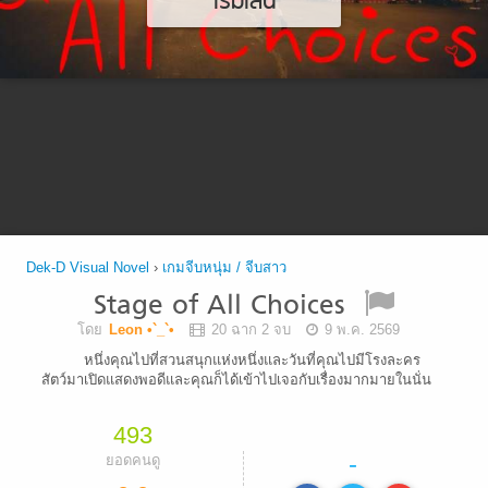
เริ่มเล่น
Dek-D Visual Novel
›
เกมจีบหนุ่ม / จีบสาว
Stage of All Choices
โดย
Leon •`_`•
20 ฉาก 2 จบ
9 พ.ค. 2569
หนึ่งคุณไปที่สวนสนุกแห่งหนึ่งและวันที่คุณไปมีโรงละคร
สัตว์มาเปิดแสดงพอดีและคุณก็ได้เข้าไปเจอกับเรื่องมากมายในนั่น
493
-
ยอดคนดู