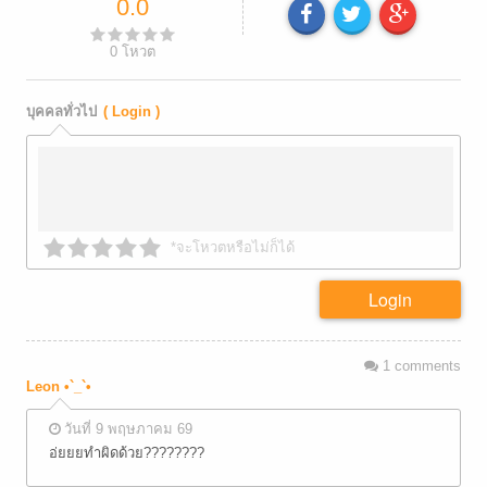
0.0
0
โหวต
บุคคลทั่วไป
( Login )
*จะโหวตหรือไม่ก็ได้
Login
1
comments
Leon •`_`•
วันที่ 9 พฤษภาคม 69
อ่ยยยทำผิดด้วย????????