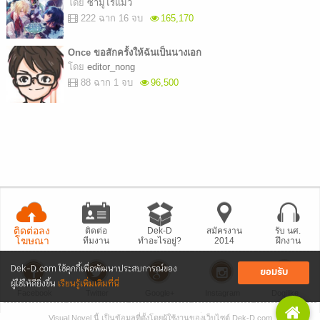
โดย
ซามูไรแมว
222 ฉาก 16 จบ
165,170
Once ขอสักครั้งให้ฉันเป็นนางเอก
โดย
editor_nong
88 ฉาก 1 จบ
96,500
ติดต่อลง
ติดต่อ
Dek-D
สมัครงาน
รับ นศ.
โฆษณา
ทีมงาน
ทำอะไรอยู่?
2014
ฝึกงาน
Dek-D.com ใช้คุกกี้เพื่อพัฒนาประสบการณ์ของ
ยอมรับ
ผู้ใช้ให้ดียิ่งขึ้น
เรียนรู้เพิ่มเติมที่นี่
Facebook
Twitter
Google+
Instagram
Dogilike
Visual Novel นี้ เป็นข้อมูลที่ตั้งโดยผู้ใช้งานของเว็บไซต์ Dek-D.com
• แจ้งปัญหา
เว็บไซต์
• Dek-D เป็นข่าว
• เที่ยวออฟฟิศ Dek-D