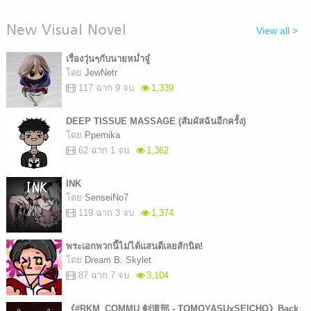
New Visual Novel
View all >
เรื่องวุ่นๆกับนายหม่ำจู๋
โดย
JewNetr
117 ฉาก 9 จบ
1,339
DEEP TISSUE MASSAGE ​(สัมผัสฉันอีกครั้ง)
โดย
Ppemika​
62 ฉาก 1 จบ
1,362
INK
โดย
SenseiNo7
119 ฉาก 3 จบ
1,374
พระเอกพวกนี้ไม่ได้แสนดีเลยสักนิด!
โดย
Dream B. Skylet
87 ฉาก 7 จบ
3,104
《#RKM_COMMU 剣道部 - TOMOYASUxSEICHO》Back