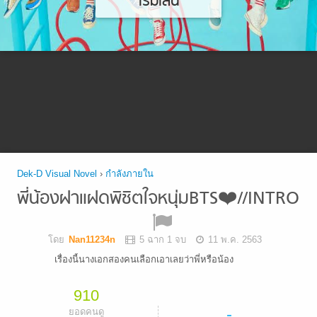
เริ่มเล่น
Dek-D Visual Novel
›
กำลังภายใน
พี่น้องฝาแฝดพิชิตใจหนุ่มBTS❤️//INTRO
โดย
Nan11234n
5 ฉาก 1 จบ
11 พ.ค. 2563
เรื่องนี้นางเอกสองคนเลือกเอาเลยว่าพี่หรือน้อง
910
-
ยอดคนดู