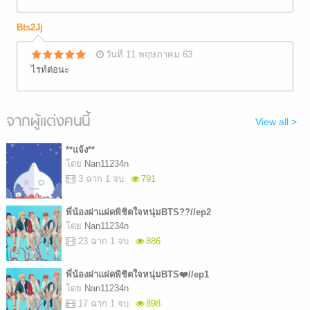
Bts2Jj
วันที่ 11 พฤษภาคม 63
ไรท์ต่อนะ
จากผู้แต่งคนนี้
View all >
**แจ้ง**
โดย
Nan11234n
3 ฉาก 1 จบ
791
พี่น้องฝาแฝดพิชิตใจหนุ่มBTS??//ep2
โดย
Nan11234n
23 ฉาก 1 จบ
886
พี่น้องฝาแฝดพิชิตใจหนุ่มBTS❤️//ep1
โดย
Nan11234n
17 ฉาก 1 จบ
898