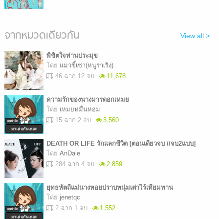
จากหมวดเดียวกัน
View all >
พิชิตใจท่านประมุข
โดย
แมวขี้เซา(หนูร่าเริง)
46 ฉาก 12 จบ
11,678
ความรักของนางมารดอกเหมย
โดย
เหมยหมื่นหอม
15 ฉาก 2 จบ
3,560
DEATH OR LIFE รักแลกชีวิต [ตอนเดียวจบ //จบ2แบบ]
โดย
AnDale
284 ฉาก 4 จบ
2,859
ยุทธหัตถีแม่นางหอยปราบหนุ่มเต่าไร้เทียมทาน
โดย
jenetqc
2 ฉาก 1 จบ
1,552