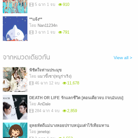
5 ฉาก 1 จบ
910
**แจ้ง**
โดย
Nan11234n
3 ฉาก 1 จบ
791
จากหมวดเดียวกัน
View all >
พิชิตใจท่านประมุข
โดย
แมวขี้เซา(หนูร่าเริง)
46 ฉาก 12 จบ
11,678
DEATH OR LIFE รักแลกชีวิต [ตอนเดียวจบ //จบ2แบบ]
โดย
AnDale
284 ฉาก 4 จบ
2,859
ยุทธหัตถีแม่นางหอยปราบหนุ่มเต่าไร้เทียมทาน
โดย
jenetqc