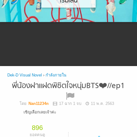
เริ่มเล่น
Dek-D Visual Novel
›
กำลังภายใน
พี่น้องฝาแฝดพิชิตใจหนุ่มBTS❤️//ep1
โดย
Nan11234n
17 ฉาก 1 จบ
11 พ.ค. 2563
เชิญเลือกเลยเจ้าค่ะ
896
-
ยอดคนดู