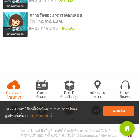
2 ฉาก 1 จบ
1,552
ความรักของนางมารดอกเหมย
โดย
เหมยหมื่นหอม
15 ฉาก 2 จบ
3,560
ติดต่อลง
ติดต่อ
Dek-D
สมัครงาน
รับ นศ.
โฆษณา
ทีมงาน
ทำอะไรอยู่?
2014
ฝึกงาน
Dek-D.com ใช้คุกกี้เพื่อพัฒนาประสบการณ์ของ
ยอมรับ
ผู้ใช้ให้ดียิ่งขึ้น
เรียนรู้เพิ่มเติมที่นี่
Facebook
Twitter
Google+
Instagram
Dogilike
Visual Novel นี้ เป็นข้อมูลที่ตั้งโดยผู้ใช้งานของเว็บไซต์ Dek-D.com
• แจ้งปัญหา
เว็บไซต์
• Dek-D เป็นข่าว
• เที่ยวออฟฟิศ Dek-D
หากพบเห็นข้อมูลที่ไม่เหมาะสม โปรดแจ้ง webmaster@dek-d.com
Copyright © 1999 - 2026 by Dek-D Interactive Co.,Ltd.