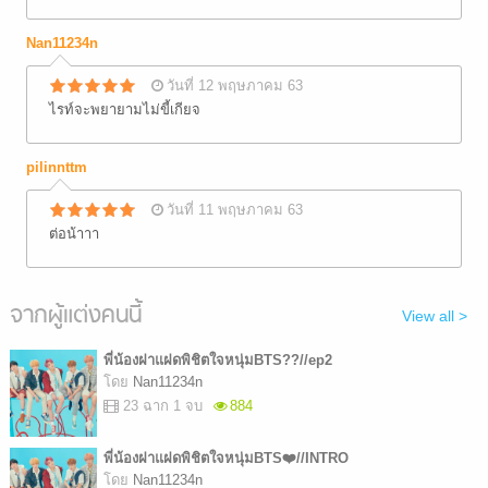
Nan11234n
วันที่ 12 พฤษภาคม 63
ไรท์จะพยายามไม่ขี้เกียจ
pilinnttm
วันที่ 11 พฤษภาคม 63
ต่อน้าาา
จากผู้แต่งคนนี้
View all >
พี่น้องฝาแฝดพิชิตใจหนุ่มBTS??//ep2
โดย
Nan11234n
23 ฉาก 1 จบ
884
พี่น้องฝาแฝดพิชิตใจหนุ่มBTS❤️//INTRO
โดย
Nan11234n