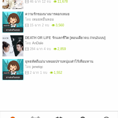
46 ฉาก 12 จบ
11,678
ความรักของนางมารดอกเหมย
โดย
เหมยหมื่นหอม
15 ฉาก 2 จบ
3,560
DEATH OR LIFE รักแลกชีวิต [ตอนเดียวจบ //จบ2แบบ]
โดย
AnDale
284 ฉาก 4 จบ
2,859
ยุทธหัตถีแม่นางหอยปราบหนุ่มเต่าไร้เทียมทาน
โดย
jenetqc
2 ฉาก 1 จบ
1,552