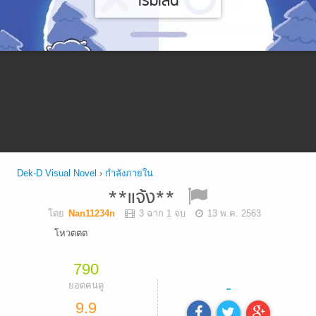
เริ่มเล่น
Dek-D Visual Novel
›
กำลังภายใน
**แจ้ง**
โดย
Nan11234n
3 ฉาก 1 จบ
13 พ.ค. 2563
โหวตตต
790
-
ยอดคนดู
9.9