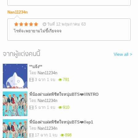
Nan11234n
วันที่ 12 พฤษภาคม 63
ไรท์จะพยายามไม่ขี้เกียจจจ
จากผู้แต่งคนนี้
View all >
**แจ้ง**
โดย
Nan11234n
3 ฉาก 1 จบ
791
พี่น้องฝาแฝดพิชิตใจหนุ่มBTS❤️//INTRO
โดย
Nan11234n
5 ฉาก 1 จบ
910
พี่น้องฝาแฝดพิชิตใจหนุ่มBTS❤️//ep1
โดย
Nan11234n
17 ฉาก 1 จบ
898