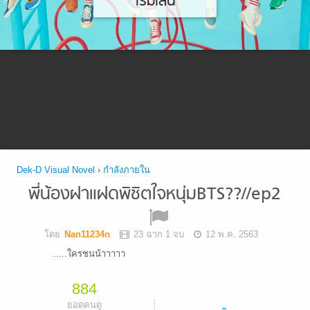
เริ่มเล่น
Dek-D Visual Novel
›
กำลังภายใน
พี่น้องฝาแฝดพิชิตใจหนุ่มBTS??//ep2
โดย
Nan11234n
23 ฉาก 1 จบ
12 พ.ค. 2563
.....ใครชนน้าาาาา
884
-
ยอดคนดู