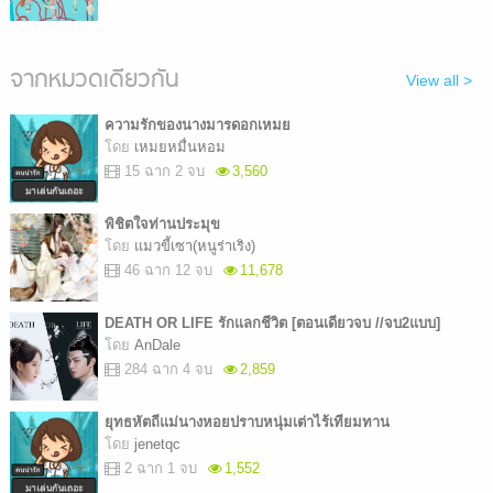
จากหมวดเดียวกัน
View all >
ความรักของนางมารดอกเหมย
โดย
เหมยหมื่นหอม
15 ฉาก 2 จบ
3,560
พิชิตใจท่านประมุข
โดย
แมวขี้เซา(หนูร่าเริง)
46 ฉาก 12 จบ
11,678
DEATH OR LIFE รักแลกชีวิต [ตอนเดียวจบ //จบ2แบบ]
โดย
AnDale
284 ฉาก 4 จบ
2,859
ยุทธหัตถีแม่นางหอยปราบหนุ่มเต่าไร้เทียมทาน
โดย
jenetqc
2 ฉาก 1 จบ
1,552