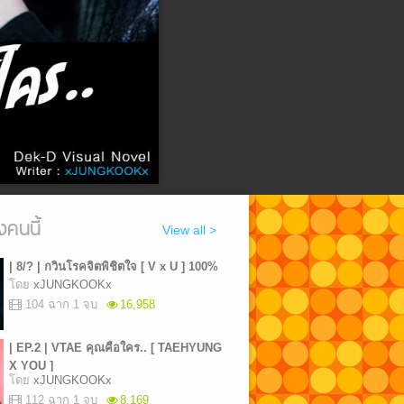
งคนนี้
View all >
| 8/? | กวินโรคจิตพิชิตใจ [ V x U ] 100%
โดย
xJUNGKOOKx
104 ฉาก 1 จบ
16,958
| EP.2 | VTAE คุณคือใคร.. [ TAEHYUNG
X YOU ]
โดย
xJUNGKOOKx
112 ฉาก 1 จบ
8,169