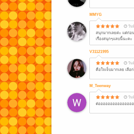
MMYG
วัน
สนุกมากเลยค่ะ​ แต่ก่อน
เรื่องสนุกๆแลบนี้นะคะ
V31121995
วัน
คือใจเจ็บมากเลย เลือก
M_Teenway
วัน
ต่ออออออออออออออ