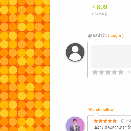
7,809
ยอดคนดู
บุคคลทั่วไป
( Login )
*จ
"Marshmallow"
วัน
เออว่ะ คิดแล้วก็เศร้า 