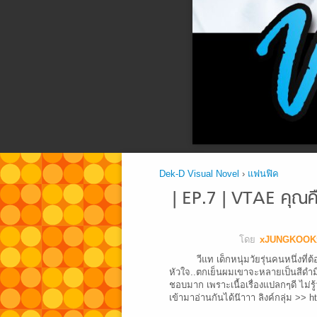
Dek-D Visual Novel
›
แฟนฟิค
| EP.7 | VTAE คุณ
โดย
xJUNGKOOK
วีแท เด็กหนุ่มวัยรุ่นคนหนึ่งที่ต้
หัวใจ..ตกเย็นผมเขาจะหลายเป็นสีดำมีชื่อว่
ชอบมาก เพราะเนื้อเรื่องแปลกๆดี ไม่รู
เข้ามาอ่านกันได้น๊าาา ลิงค์กลุ่ม 