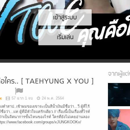
เข้าสู่ระบบ
เริ่มเล่น
จากผู้แต่
คือใคร.. [ TAEHYUNG X YOU ]
x
57 ฉาก 1 จบ
24 พ.ค. 2564
องคำสาป..เช้าผมของเขาจะเป็นสีน้ำเงินมีชื่อว่า...วี ผู้ที่ไร้
า...แท ผู้ที่มีหัวใจแค่รักเดียว // เรื่องนี้เป็นเรื่องที่ไรท์
้ว่าเป็นจิตนาการขั้นไหนของไรท์ ใครที่ยังไม่เคยอ่านลอง
>> https://www.facebook.com/groups/xJUNGKOOKx/