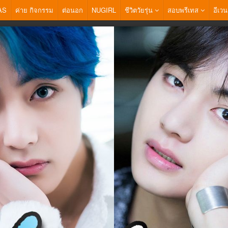
AS
ค่าย กิจกรรม
ต่อนอก
NUGIRL
ชีวิตวัยรุ่น
สอบพรีเทส
อีเวน