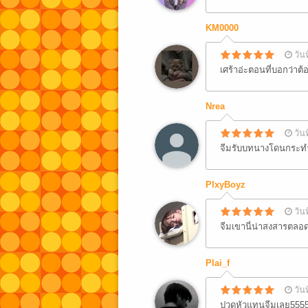
KM0000
วัน
เศร้าอ่ะตอนที่บอกว่า
Nrea
วัน
จีมรับบทนางโดนกระท
PlxyBoyz
วัน
จีมเขานี่น่าสงสารตล
Plai_f
วัน
ปวดหัวแทนจีมเลย555