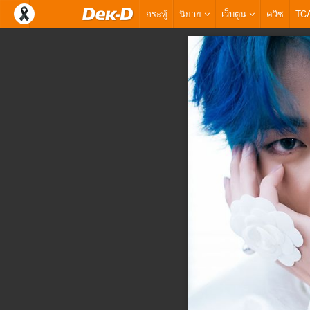
กระทู้
นิยาย
เว็บตูน
ควิซ
TC