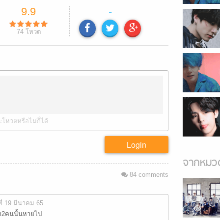
9.9
-
74
โหวต
ะโหวตหรือไม่ก็ได้
Login
จากหมวด
84
comments
ที่ 19 มีนาคม 65
ถ้า2คนนั้นหายไป