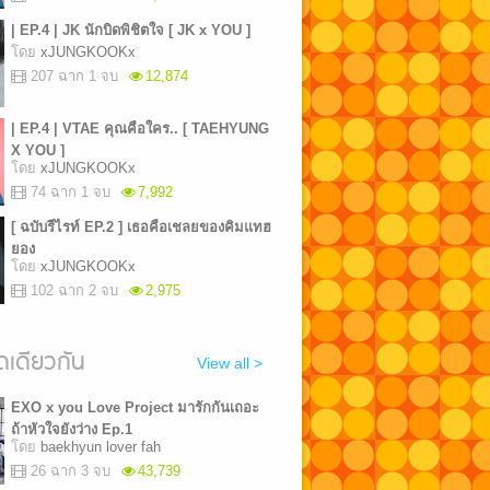
| EP.4 | JK นักบิดพิชิตใจ [ JK x YOU ]
โดย
xJUNGKOOKx
207 ฉาก 1 จบ
12,874
| EP.4 | VTAE คุณคือใคร.. [ TAEHYUNG
X YOU ]
โดย
xJUNGKOOKx
74 ฉาก 1 จบ
7,992
[ ฉบับรีไรท์ EP.2 ] เธอคือเชลยของคิมแทฮ
ยอง
โดย
xJUNGKOOKx
102 ฉาก 2 จบ
2,975
เดียวกัน
View all >
EXO x you Love Project มารักกันเถอะ
ถ้าหัวใจยังว่าง Ep.1
โดย
baekhyun lover fah
26 ฉาก 3 จบ
43,739