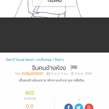
เริ่มเล่น
Dek-D Visual Novel
›
เกมจีบหนุ่ม / จีบสาว
จีบคนข้างห้อง
โดย
E12kj12311167
9 ฉาก 3 จบ
8 ต.ค. 2568
เมื่อคนข้างห้องเขามาทักทายแล้วเขาอยากตีสนิท...
602
-
ยอดคนดู
0.0