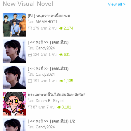
New Visual Novel
View all >
(BL) หนุ่มวายคนนี้ของผม
โดย
MAMAHOT1
179 ฉาก 2 จบ
2,174
[ << หงส์ >> ] (ตอนที19)
โดย
Candy2024
124 ฉาก 1 จบ
631
[ << หงส์ >> ] (ตอนที11)
โดย
Candy2024
191 ฉาก 1 จบ
1,135
พระเอกพวกนี้ไม่ได้แสนดีเลยสักนิด!
โดย
Dream B. Skylet
87 ฉาก 7 จบ
3,101
[ << หงส์ >> ] (ตอนที21) 1/2
โดย
Candy2024