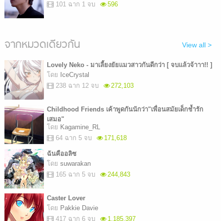
101 ฉาก 1 จบ
596
จากหมวดเดียวกัน
View all >
Lovely Neko - มาเลี้ยงยัยแมวสาวกันดีกว่า [ จบแล้วจ้าาา!! ]
โดย
IceCrystal
238 ฉาก 12 จบ
272,103
Childhood Friends เค้าพูดกันนักว่า"เพื่อนสมัยเด็กช้ำรัก
เสมอ"
โดย
Kagamine_RL
64 ฉาก 5 จบ
171,618
ฉันคืออลิซ
โดย
suwarakan
165 ฉาก 5 จบ
244,843
Caster Lover
โดย
Pakkie Davie
417 ฉาก 6 จบ
1,185,397