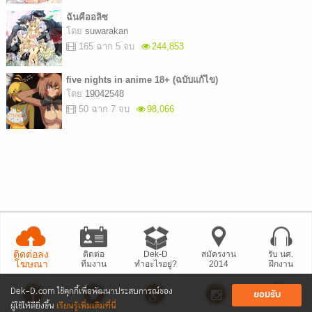
ฉันคืออลิซ
โดย
suwarakan
165 ฉาก 5 จบ
244,853
five nights in anime 18+ (ฉบับแก้ไข)
โดย
19042548
50 ฉาก 7 จบ
98,066
ติดต่อลง
ติดต่อ
Dek-D
สมัครงาน
รับ นศ.
โฆษณา
ทีมงาน
ทำอะไรอยู่?
2014
ฝึกงาน
Dek-D.com ใช้คุกกี้เพื่อพัฒนาประสบการณ์ของ
ยอมรับ
ผู้ใช้ให้ดียิ่งขึ้น
เรียนรู้เพิ่มเติมที่นี่