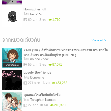
Homicpher full
โดย
berr2557
60 ฉาก 3 จบ
1,710
จากหมวดเดียวกัน
View all >
YAOI (18+) เริงรักหักสวาท ทาสซาตานทะเลทราย กระชากใจ
นายเย็นชา มาเป็นเมียกุน๊า! (ONLINE)
โดย
no one know
59 ฉาก 3 จบ
87,071
Lovely Boyfriends
โดย
Bonewine
271 ฉาก 16 จบ
433,262
คุณหมอโรคจิตกับยัยใสซื่อ
โดย
Tanaphon Naratee
27 ฉาก 10 จบ
210,370