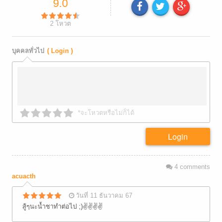
9.0
2
โหวต
บุคคลทั่วไป
( Login )
*จะโหวตหรือไม่ก็ได้
Login
4
comments
acuacth
วันที่ 11 ธันวาคม 67
สู้ๆนะนํ้าชาทำต่อไป ;)✌✌✌✌